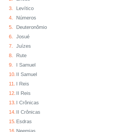
3.
Levítico
4.
Números
5.
Deuteronômio
6.
Josué
7.
Juízes
8.
Rute
9.
I Samuel
10.
II Samuel
11.
I Reis
12.
II Reis
13.
I Crônicas
14.
II Crônicas
15.
Esdras
16.
Neemias