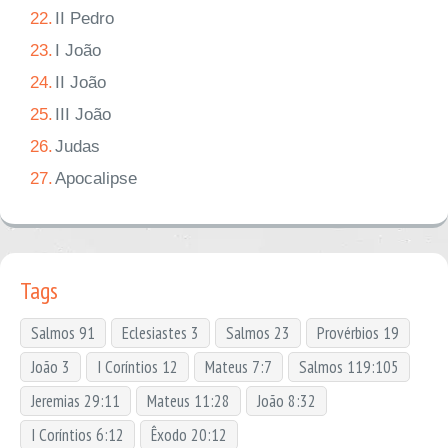
22.
II Pedro
23.
I João
24.
II João
25.
III João
26.
Judas
27.
Apocalipse
Tags
Salmos 91
Eclesiastes 3
Salmos 23
Provérbios 19
João 3
I Coríntios 12
Mateus 7:7
Salmos 119:105
Jeremias 29:11
Mateus 11:28
João 8:32
I Coríntios 6:12
Êxodo 20:12