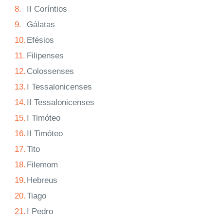
8.
II Coríntios
9.
Gálatas
10.
Efésios
11.
Filipenses
12.
Colossenses
13.
I Tessalonicenses
14.
II Tessalonicenses
15.
I Timóteo
16.
II Timóteo
17.
Tito
18.
Filemom
19.
Hebreus
20.
Tiago
21.
I Pedro