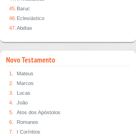
45.
Baruc
46.
Eclesiástico
47.
Abdias
Novo Testamento
1.
Mateus
2.
Marcos
3.
Lucas
4.
João
5.
Atos dos Apóstolos
6.
Romanos
7.
I Coríntios