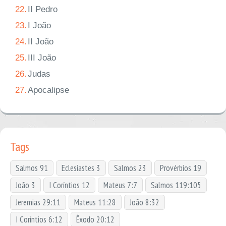
22.
II Pedro
23.
I João
24.
II João
25.
III João
26.
Judas
27.
Apocalipse
Tags
Salmos 91
Eclesiastes 3
Salmos 23
Provérbios 19
João 3
I Coríntios 12
Mateus 7:7
Salmos 119:105
Jeremias 29:11
Mateus 11:28
João 8:32
I Coríntios 6:12
Êxodo 20:12