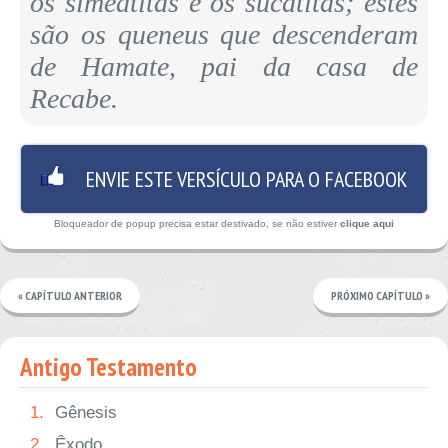
os simeatitas e os sucatitas; estes
são os queneus que descenderam
de Hamate, pai da casa de
Recabe.
ENVIE ESTE VERSÍCULO PARA O FACEBOOK
Bloqueador de popup precisa estar destivado, se não estiver
clique aqui
« CAPÍTULO ANTERIOR
PRÓXIMO CAPÍTULO »
Antigo Testamento
1.
Gênesis
2.
Êxodo