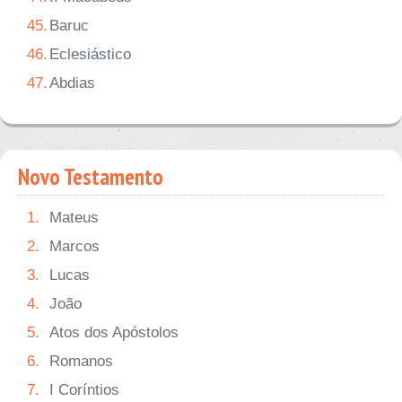
45.
Baruc
46.
Eclesiástico
47.
Abdias
Novo Testamento
1.
Mateus
2.
Marcos
3.
Lucas
4.
João
5.
Atos dos Apóstolos
6.
Romanos
7.
I Coríntios