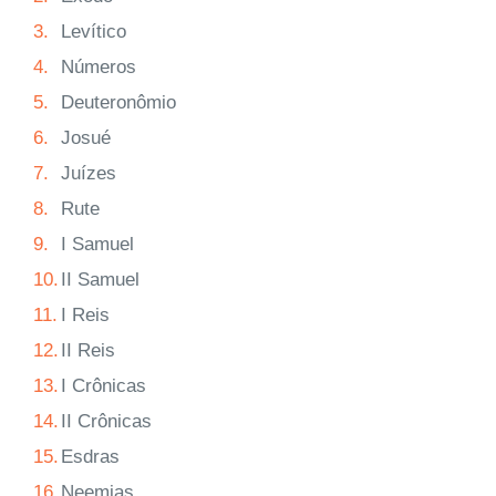
3.
Levítico
4.
Números
5.
Deuteronômio
6.
Josué
7.
Juízes
8.
Rute
9.
I Samuel
10.
II Samuel
11.
I Reis
12.
II Reis
13.
I Crônicas
14.
II Crônicas
15.
Esdras
16.
Neemias