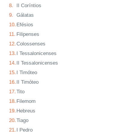
8.
II Coríntios
9.
Gálatas
10.
Efésios
11.
Filipenses
12.
Colossenses
13.
I Tessalonicenses
14.
II Tessalonicenses
15.
I Timóteo
16.
II Timóteo
17.
Tito
18.
Filemom
19.
Hebreus
20.
Tiago
21.
I Pedro