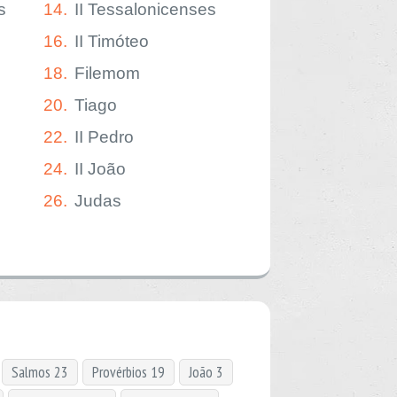
s
14.
II Tessalonicenses
16.
II Timóteo
18.
Filemom
20.
Tiago
22.
II Pedro
24.
II João
26.
Judas
Salmos 23
Provérbios 19
João 3