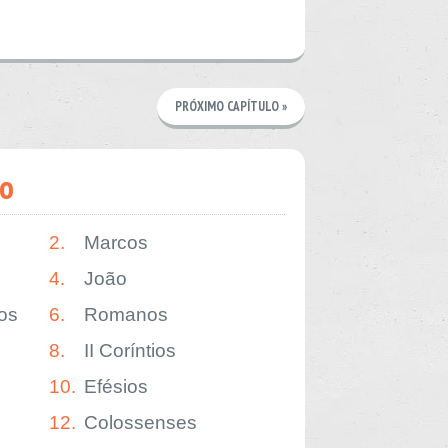
PRÓXIMO CAPÍTULO »
o
2.
Marcos
4.
João
os
6.
Romanos
8.
II Coríntios
10.
Efésios
12.
Colossenses