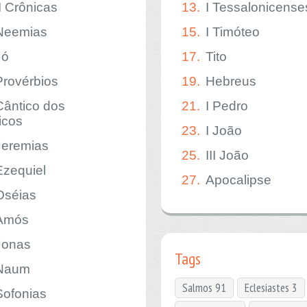
II Crônicas
13.
I Tessalonicense
Neemias
15.
I Timóteo
Jó
17.
Tito
Provérbios
19.
Hebreus
Cântico dos
21.
I Pedro
icos
23.
I João
Jeremias
25.
III João
Ezequiel
27.
Apocalipse
Oséias
Amós
Jonas
Tags
Naum
Salmos 91
Eclesiastes 3
Sofonias