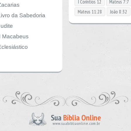
I Coríntios 12
Mateus 7:7
Zacarias
Mateus 11:28
João 8:32
Livro da Sabedoria
Judite
II Macabeus
Eclesiástico
Sua
Bíblia Online
www.suabibliaonline.com.br