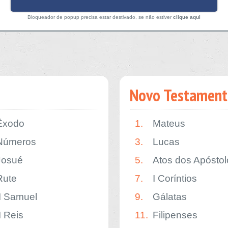
Bloqueador de popup precisa estar destivado, se não estiver
clique aqui
Novo Testament
Êxodo
1.
Mateus
Números
3.
Lucas
Josué
5.
Atos dos Apóstol
Rute
7.
I Coríntios
II Samuel
9.
Gálatas
I Reis
11.
Filipenses