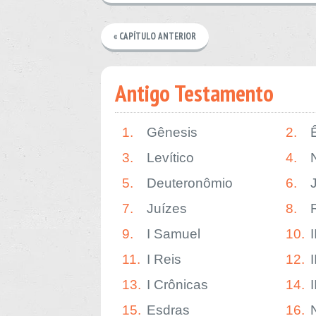
« CAPÍTULO ANTERIOR
Antigo Testamento
1.
Gênesis
2.
3.
Levítico
4.
5.
Deuteronômio
6.
7.
Juízes
8.
9.
I Samuel
10.
11.
I Reis
12.
I
13.
I Crônicas
14.
15.
Esdras
16.