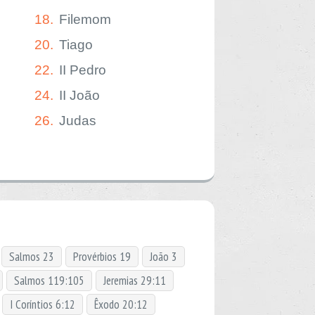
18.
Filemom
20.
Tiago
22.
II Pedro
24.
II João
26.
Judas
Salmos 23
Provérbios 19
João 3
Salmos 119:105
Jeremias 29:11
I Coríntios 6:12
Êxodo 20:12