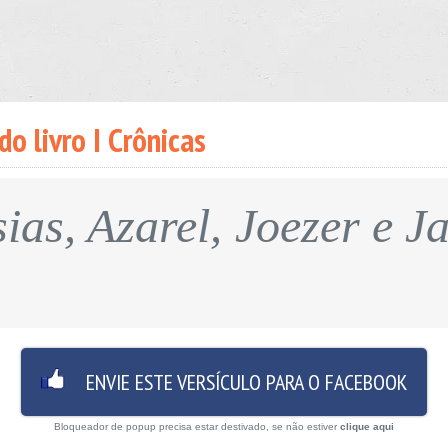
do livro I Crônicas
sias, Azarel, Joezer e J
ENVIE ESTE VERSÍCULO PARA O FACEBOOK
Bloqueador de popup precisa estar destivado, se não estiver
clique aqui