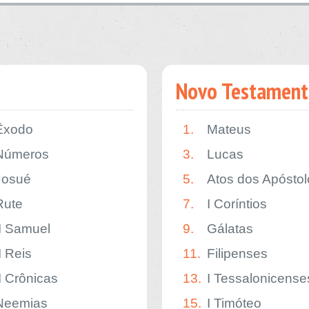
Novo Testament
Êxodo
1.
Mateus
Números
3.
Lucas
Josué
5.
Atos dos Apóstol
Rute
7.
I Coríntios
II Samuel
9.
Gálatas
I Reis
11.
Filipenses
II Crônicas
13.
I Tessalonicense
Neemias
15.
I Timóteo