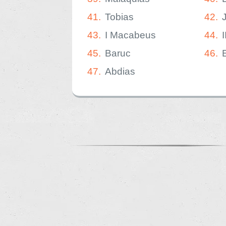
41.
Tobias
42.
43.
I Macabeus
44.
45.
Baruc
46.
47.
Abdias