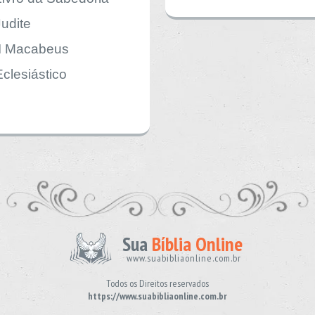
Judite
II Macabeus
Eclesiástico
Sua
Bíblia Online
www.suabibliaonline.com.br
Todos os Direitos reservados
https://www.suabibliaonline.com.br