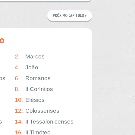
PRÓXIMO CAPÍTULO »
o
2.
Marcos
4.
João
os
6.
Romanos
8.
II Coríntios
10.
Efésios
12.
Colossenses
s
14.
II Tessalonicenses
16.
II Timóteo