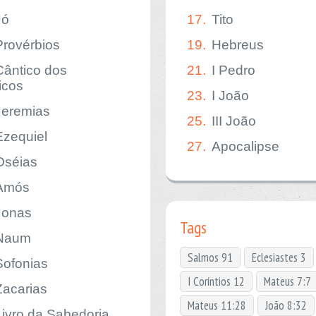
Jó
17.
Tito
Provérbios
19.
Hebreus
Cântico dos
21.
I Pedro
icos
23.
I João
Jeremias
25.
III João
Ezequiel
27.
Apocalipse
Oséias
Amós
Jonas
Tags
Naum
Salmos 91
Eclesiastes 3
Sofonias
I Coríntios 12
Mateus 7:7
Zacarias
Mateus 11:28
João 8:32
Livro da Sabedoria