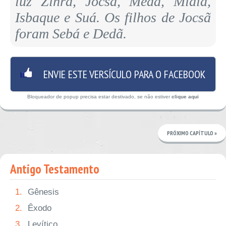
luz Zinrã, Jocsã, Medã, Midiã,
Isbaque e Suá. Os filhos de Jocsã
foram Sebá e Dedã.
ENVIE ESTE VERSÍCULO PARA O FACEBOOK
Bloqueador de popup precisa estar destivado, se não estiver
clique aqui
PRÓXIMO CAPÍTULO »
Antigo Testamento
1.
Gênesis
2.
Êxodo
3.
Levítico