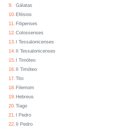
9.
Gálatas
10.
Efésios
11.
Filipenses
12.
Colossenses
13.
I Tessalonicenses
14.
II Tessalonicenses
15.
I Timóteo
16.
II Timóteo
17.
Tito
18.
Filemom
19.
Hebreus
20.
Tiago
21.
I Pedro
22.
II Pedro