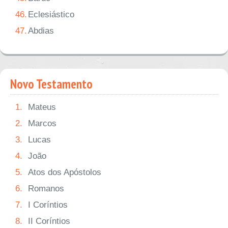
46.
Eclesiástico
47.
Abdias
Novo Testamento
1.
Mateus
2.
Marcos
3.
Lucas
4.
João
5.
Atos dos Apóstolos
6.
Romanos
7.
I Coríntios
8.
II Coríntios