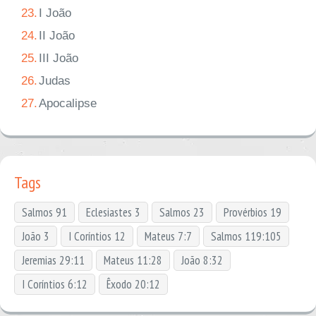
23.
I João
24.
II João
25.
III João
26.
Judas
27.
Apocalipse
Tags
Salmos 91
Eclesiastes 3
Salmos 23
Provérbios 19
João 3
I Coríntios 12
Mateus 7:7
Salmos 119:105
Jeremias 29:11
Mateus 11:28
João 8:32
I Coríntios 6:12
Êxodo 20:12