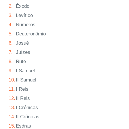
2.
Êxodo
3.
Levítico
4.
Números
5.
Deuteronômio
6.
Josué
7.
Juízes
8.
Rute
9.
I Samuel
10.
II Samuel
11.
I Reis
12.
II Reis
13.
I Crônicas
14.
II Crônicas
15.
Esdras