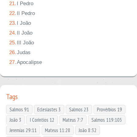
21.
I Pedro
22.
II Pedro
23.
I João
24.
II João
25.
III João
26.
Judas
27.
Apocalipse
Tags
Salmos 91
Eclesiastes 3
Salmos 23
Provérbios 19
João 3
I Coríntios 12
Mateus 7:7
Salmos 119:105
Jeremias 29:11
Mateus 11:28
João 8:32