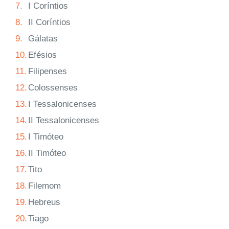
7.
I Coríntios
8.
II Coríntios
9.
Gálatas
10.
Efésios
11.
Filipenses
12.
Colossenses
13.
I Tessalonicenses
14.
II Tessalonicenses
15.
I Timóteo
16.
II Timóteo
17.
Tito
18.
Filemom
19.
Hebreus
20.
Tiago