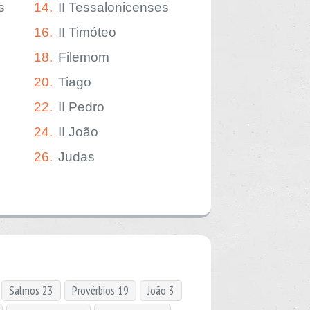
s
14.
II Tessalonicenses
16.
II Timóteo
18.
Filemom
20.
Tiago
22.
II Pedro
24.
II João
26.
Judas
Salmos 23
Provérbios 19
João 3