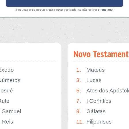
Bloqueador de popup precisa estar destivado, se não estiver
clique aqui
Novo Testament
Êxodo
1.
Mateus
Números
3.
Lucas
Josué
5.
Atos dos Apóstol
Rute
7.
I Coríntios
II Samuel
9.
Gálatas
I Reis
11.
Filipenses