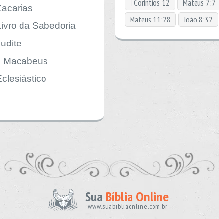
I Coríntios 12
Mateus 7:7
Zacarias
Mateus 11:28
João 8:32
Livro da Sabedoria
Judite
II Macabeus
Eclesiástico
Sua
Bíblia Online
www.suabibliaonline.com.br