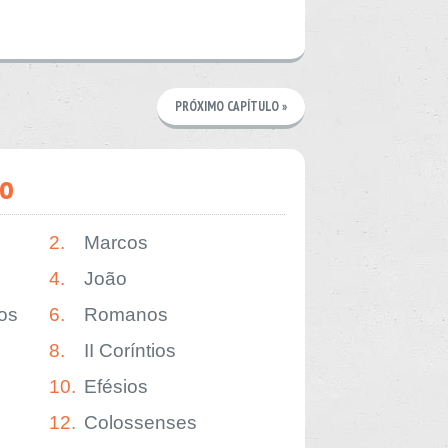
PRÓXIMO CAPÍTULO »
o
2.
Marcos
4.
João
os
6.
Romanos
8.
II Coríntios
10.
Efésios
12.
Colossenses