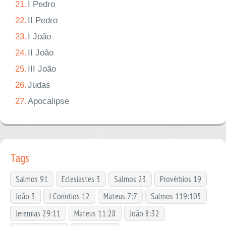
21.
I Pedro
22.
II Pedro
23.
I João
24.
II João
25.
III João
26.
Judas
27.
Apocalipse
Tags
Salmos 91
Eclesiastes 3
Salmos 23
Provérbios 19
João 3
I Coríntios 12
Mateus 7:7
Salmos 119:105
Jeremias 29:11
Mateus 11:28
João 8:32