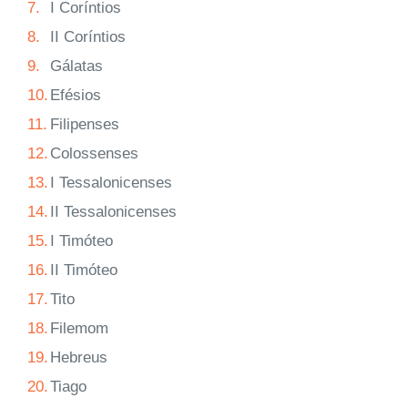
7.
I Coríntios
8.
II Coríntios
9.
Gálatas
10.
Efésios
11.
Filipenses
12.
Colossenses
13.
I Tessalonicenses
14.
II Tessalonicenses
15.
I Timóteo
16.
II Timóteo
17.
Tito
18.
Filemom
19.
Hebreus
20.
Tiago