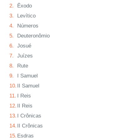
2.
Êxodo
3.
Levítico
4.
Números
5.
Deuteronômio
6.
Josué
7.
Juízes
8.
Rute
9.
I Samuel
10.
II Samuel
11.
I Reis
12.
II Reis
13.
I Crônicas
14.
II Crônicas
15.
Esdras