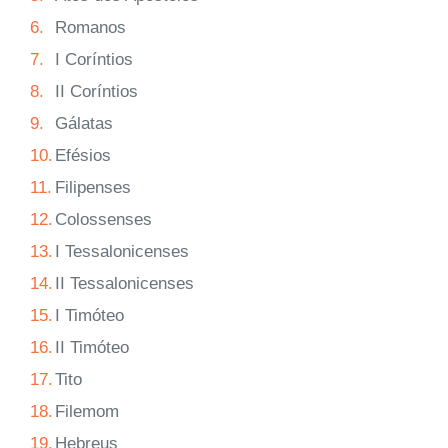
6.
Romanos
7.
I Coríntios
8.
II Coríntios
9.
Gálatas
10.
Efésios
11.
Filipenses
12.
Colossenses
13.
I Tessalonicenses
14.
II Tessalonicenses
15.
I Timóteo
16.
II Timóteo
17.
Tito
18.
Filemom
19.
Hebreus