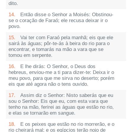
dito.
14.
Então disse o Senhor a Moisés: Obstinou-
se o coração de Faraó; ele recusa deixar ir o
povo.
15.
Vai ter com Faraó pela manhã; eis que ele
sairá às águas; pôr-te-ás à beira do rio para o
encontrar, e tomarás na mão a vara que se
tomou em serpente.
16.
E lhe dirás: O Senhor, o Deus dos
hebreus, enviou-me a ti para dizer-te: Deixa ir o
meu povo, para que me sirva no deserto; porém
eis que até agora não o tens ouvido.
17.
Assim diz o Senhor: Nisto saberás que eu
sou o Senhor: Eis que eu, com esta vara que
tenho na mão, ferirei as águas que estão no rio,
e elas se tornarão em sangue.
18.
E os peixes que estão no rio morrerão, e o
rio cheirará mal; e os egípcios terão nojo de