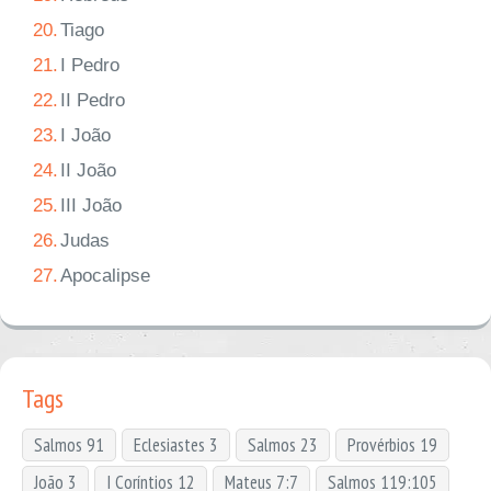
20.
Tiago
21.
I Pedro
22.
II Pedro
23.
I João
24.
II João
25.
III João
26.
Judas
27.
Apocalipse
Tags
Salmos 91
Eclesiastes 3
Salmos 23
Provérbios 19
João 3
I Coríntios 12
Mateus 7:7
Salmos 119:105