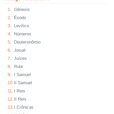
1.
Gênesis
2.
Êxodo
3.
Levítico
4.
Números
5.
Deuteronômio
6.
Josué
7.
Juízes
8.
Rute
9.
I Samuel
10.
II Samuel
11.
I Reis
12.
II Reis
13.
I Crônicas