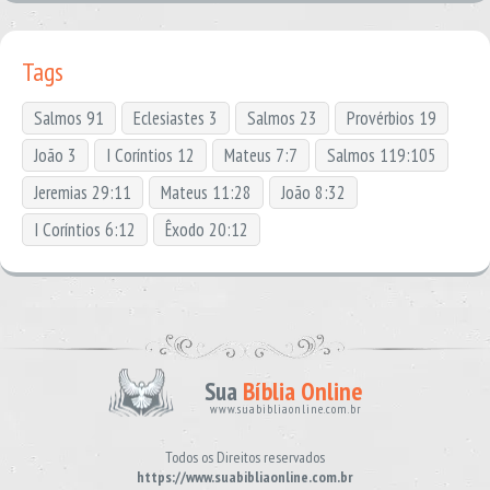
Tags
Salmos 91
Eclesiastes 3
Salmos 23
Provérbios 19
João 3
I Coríntios 12
Mateus 7:7
Salmos 119:105
Jeremias 29:11
Mateus 11:28
João 8:32
I Coríntios 6:12
Êxodo 20:12
Sua
Bíblia Online
www.suabibliaonline.com.br
Todos os Direitos reservados
https://www.suabibliaonline.com.br