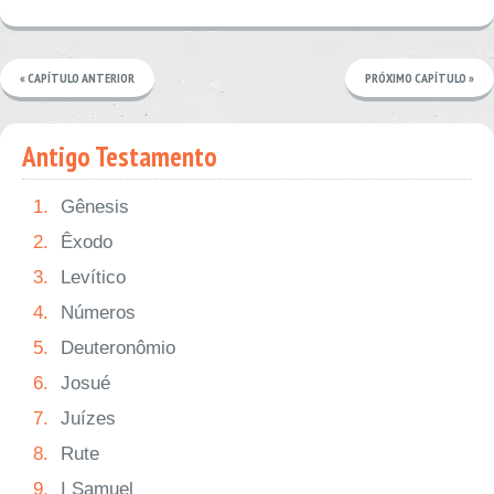
« CAPÍTULO ANTERIOR
PRÓXIMO CAPÍTULO »
Antigo Testamento
1.
Gênesis
2.
Êxodo
3.
Levítico
4.
Números
5.
Deuteronômio
6.
Josué
7.
Juízes
8.
Rute
9.
I Samuel