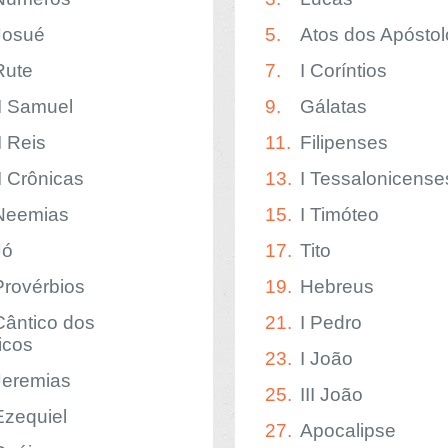
Josué
5.
Atos dos Apóstol
Rute
7.
I Coríntios
II Samuel
9.
Gálatas
I Reis
11.
Filipenses
II Crônicas
13.
I Tessalonicense
Neemias
15.
I Timóteo
Jó
17.
Tito
Provérbios
19.
Hebreus
Cântico dos
21.
I Pedro
icos
23.
I João
Jeremias
25.
III João
Ezequiel
27.
Apocalipse