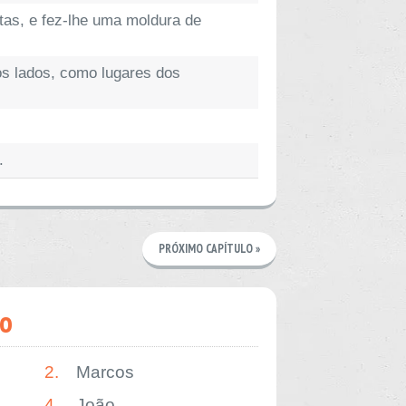
tas, e fez-lhe uma moldura de
os lados, como lugares dos
.
PRÓXIMO CAPÍTULO »
o
2.
Marcos
4.
João