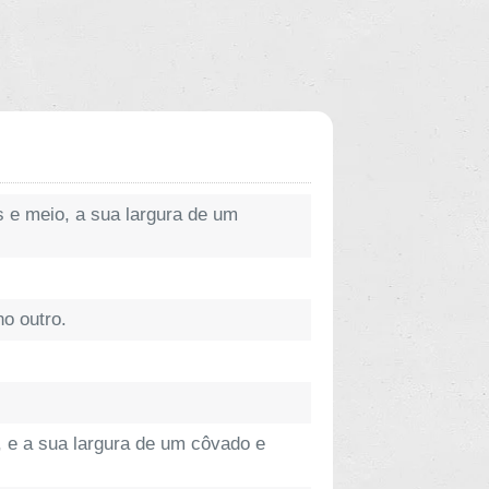
 e meio, a sua largura de um
no outro.
 e a sua largura de um côvado e