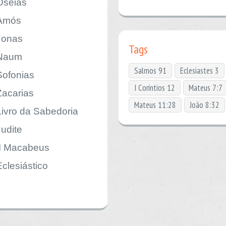
Oséias
Amós
Jonas
Tags
Naum
Salmos 91
Eclesiastes 3
Sofonias
I Coríntios 12
Mateus 7:7
Zacarias
Mateus 11:28
João 8:32
Livro da Sabedoria
Judite
II Macabeus
Eclesiástico