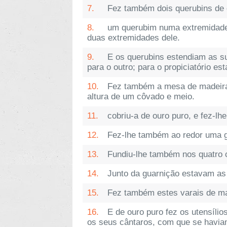
7.
Fez também dois querubins de o
8.
um querubim numa extremidade, 
duas extremidades dele.
9.
E os querubins estendiam as su
para o outro; para o propiciatório e
10.
Fez também a mesa de madeira 
altura de um côvado e meio.
11.
cobriu-a de ouro puro, e fez-lh
12.
Fez-lhe também ao redor uma gu
13.
Fundiu-lhe também nos quatro 
14.
Junto da guarnição estavam as 
15.
Fez também estes varais de mad
16.
E de ouro puro fez os utensíli
os seus cântaros, com que se haviam