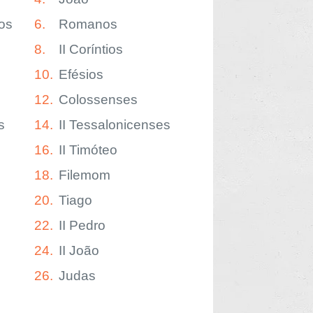
os
6.
Romanos
8.
II Coríntios
10.
Efésios
12.
Colossenses
s
14.
II Tessalonicenses
16.
II Timóteo
18.
Filemom
20.
Tiago
22.
II Pedro
24.
II João
26.
Judas