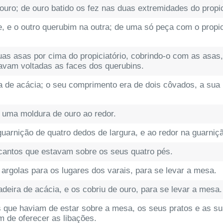
uro; de ouro batido os fez nas duas extremidades do propic
e o outro querubim na outra; de uma só peça com o propici
as asas por cima do propiciatório, cobrindo-o com as asas
stavam voltadas as faces dos querubins.
de acácia; o seu comprimento era de dois côvados, a sua 
e uma moldura de ouro ao redor.
arnição de quatro dedos de largura, e ao redor na guarniç
cantos que estavam sobre os seus quatro pés.
argolas para os lugares dos varais, para se levar a mesa.
eira de acácia, e os cobriu de ouro, para se levar a mesa.
os que haviam de estar sobre a mesa, os seus pratos e as su
 de oferecer as libações.