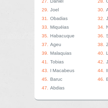
27.
Daniel
28.
29.
Joel
30.
31.
Obadias
32.
33.
Miquéias
34.
35.
Habacuque
36.
37.
Ageu
38.
39.
Malaquias
40.
41.
Tobias
42.
43.
I Macabeus
44.
45.
Baruc
46.
47.
Abdias