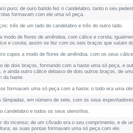
o puro; de ouro batido fez o candelabro, tanto o seu pedes
orolas formavam com ele uma só peça.
os: três de um lado do candelabro e três do outro lado.
 modo de flores de amêndoa, com cálice e corola; igualmen
ce e corola; assim se fez com os seis braços que saíam d
tro copos a modo de flores de amêndoa, com os seus cálice
 de dois braços, formando com a haste uma só peça, e outr
 e ainda outro cálice debaixo de dois outros braços, de u
m da haste.
ços formavam uma só peça com a haste; o todo era uma obra
s lâmpadas, em número de sete, com os seus espevitadores 
o candelabro e todos os seus utensílios.
ar do incenso; de um côvado era o seu comprimento, e de u
altura; as suas pontas formavam uma só peça com ele.