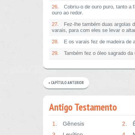
26.
Cobriu-o de ouro puro, tanto a
ouro ao redor.
27.
Fez-lhe também duas argolas d
varais, para com eles se levar o altar
28.
E os varais fez de madeira de a
29.
Também fez o óleo sagrado da u
« CAPÍTULO ANTERIOR
Antigo Testamento
1.
Gênesis
2.
3.
Levítico
4.