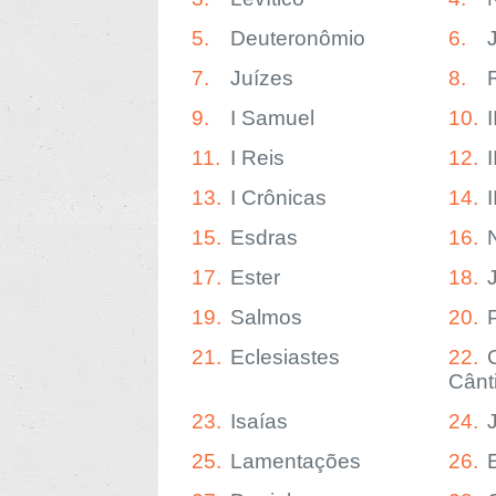
5.
Deuteronômio
6.
7.
Juízes
8.
9.
I Samuel
10.
11.
I Reis
12.
I
13.
I Crônicas
14.
15.
Esdras
16.
17.
Ester
18.
19.
Salmos
20.
21.
Eclesiastes
22.
Cânt
23.
Isaías
24.
25.
Lamentações
26.