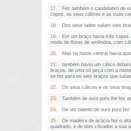
17.
Fez também o candelabro de our
copos, os seus cálices e as suas c
18.
Dos seus lados saíam seis braç
19.
Em um braço havia três copos a
modo de flores de amêndoa, com cáli
20.
Mas na haste central havia qua
21.
também havia um cálice debaixo
braços, de uma só peça com a haste,
se fez para os seis braços que saía
22.
Os seus cálices e os seus bra
23.
Também de ouro puro lhe fez a
24.
De um talento de ouro puro fez 
25.
De madeira de acácia fez o alt
quadrado, e de dois côvados a sua 