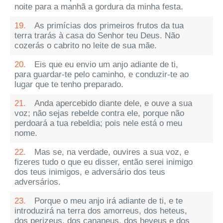
noite para a manhã a gordura da minha festa.
19.
As primícias dos primeiros frutos da tua
terra trarás à casa do Senhor teu Deus. Não
cozerás o cabrito no leite de sua mãe.
20.
Eis que eu envio um anjo adiante de ti,
para guardar-te pelo caminho, e conduzir-te ao
lugar que te tenho preparado.
21.
Anda apercebido diante dele, e ouve a sua
voz; não sejas rebelde contra ele, porque não
perdoará a tua rebeldia; pois nele está o meu
nome.
22.
Mas se, na verdade, ouvires a sua voz, e
fizeres tudo o que eu disser, então serei inimigo
dos teus inimigos, e adversário dos teus
adversários.
23.
Porque o meu anjo irá adiante de ti, e te
introduzirá na terra dos amorreus, dos heteus,
dos perizeus, dos cananeus, dos heveus e dos