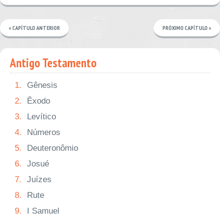
« CAPÍTULO ANTERIOR
PRÓXIMO CAPÍTULO »
Antigo Testamento
1.
Gênesis
2.
Êxodo
3.
Levítico
4.
Números
5.
Deuteronômio
6.
Josué
7.
Juízes
8.
Rute
9.
I Samuel