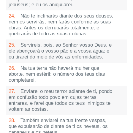
jebuseus; e eu os aniquilarei.
24.
Não te inclinarás diante dos seus deuses,
nem os servirás, nem farás conforme as suas
obras; Antes os derrubarás totalmente, e
quebrarás de todo as suas colunas.
25.
Servireis, pois, ao Senhor vosso Deus, e
ele abençoará o vosso pão e a vossa água; e
eu tirarei do meio de vós as enfermidades.
26.
Na tua terra não haverá mulher que
aborte, nem estéril; o número dos teus dias
completarei.
27.
Enviarei o meu terror adiante de ti, pondo
em confusão todo povo em cujas terras
entrares, e farei que todos os teus inimigos te
voltem as costas.
28.
Também enviarei na tua frente vespas,
que expulsarão de diante de ti os heveus, os
cananeus e os heteus.