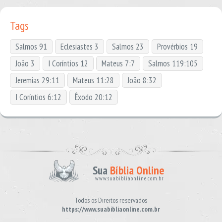
Tags
Salmos 91
Eclesiastes 3
Salmos 23
Provérbios 19
João 3
I Coríntios 12
Mateus 7:7
Salmos 119:105
Jeremias 29:11
Mateus 11:28
João 8:32
I Coríntios 6:12
Êxodo 20:12
Sua
Bíblia Online
www.suabibliaonline.com.br
Todos os Direitos reservados
https://www.suabibliaonline.com.br