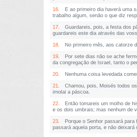
16.
E ao primeiro dia haverá uma 
trabalho algum, senão o que diz res
17.
Guardareis, pois, a festa dos p
guardareis este dia através das vos
18.
No primeiro mês, aos catorze d
19.
Por sete dias não se ache fer
da congregação de Israel, tanto o pe
20.
Nenhuma coisa levedada comer
21.
Chamou, pois, Moisés todos os 
imolai a páscoa.
22.
Então tomareis um molho de his
e os dois umbrais; mas nenhum de vó
23.
Porque o Senhor passará para f
passará aquela porta, e não deixará 