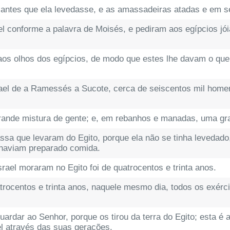
antes que ela levedasse, e as amassadeiras atadas e em s
ael conforme a palavra de Moisés, e pediram aos egípcios jóia
aos olhos dos egípcios, de modo que estes lhe davam o que
rael de a Ramessés a Sucote, cerca de seiscentos mil home
nde mistura de gente; e, em rebanhos e manadas, uma gra
sa que levaram do Egito, porque ela não se tinha levedado
 haviam preparado comida.
srael moraram no Egito foi de quatrocentos e trinta anos.
trocentos e trinta anos, naquele mesmo dia, todos os exérc
ardar ao Senhor, porque os tirou da terra do Egito; esta é 
el através das suas gerações.