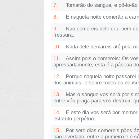
7.
Tomarão do sangue, e pô-lo-ão
8.
E naquela noite comerão a car
9.
Não comereis dele cru, nem co
fressura.
10.
Nada dele deixareis até pela m
11.
Assim pois o comereis: Os vos
apressadamente; esta é a páscoa do
12.
Porque naquela noite passarei p
dos animais; e sobre todos os deuses
13.
Mas o sangue vos será por sina
entre vós praga para vos destruir, qua
14.
E este dia vos será por memoria
estatuto perpétuo.
15.
Por sete dias comereis pães áz
pão levedado, entre o primeiro e o sé