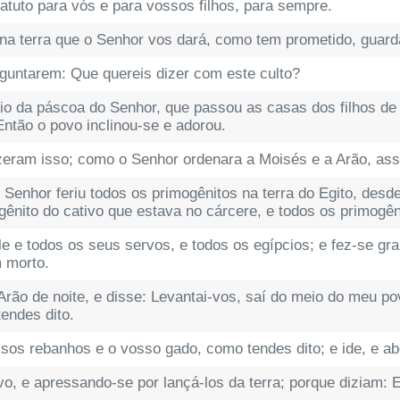
tatuto para vós e para vossos filhos, para sempre.
 na terra que o Senhor vos dará, como tem prometido, guarda
guntarem: Que quereis dizer com este culto?
io da páscoa do Senhor, que passou as casas dos filhos de I
Então o povo inclinou-se e adorou.
fizeram isso; como o Senhor ordenara a Moisés e a Arão, as
 Senhor feriu todos os primogênitos na terra do Egito, desd
gênito do cativo que estava no cárcere, e todos os primogên
le e todos os seus servos, e todos os egípcios; e fez-se gr
 morto.
ão de noite, e disse: Levantai-vos, saí do meio do meu pov
tendes dito.
os rebanhos e o vosso gado, como tendes dito; e ide, e 
o, e apressando-se por lançá-los da terra; porque diziam: