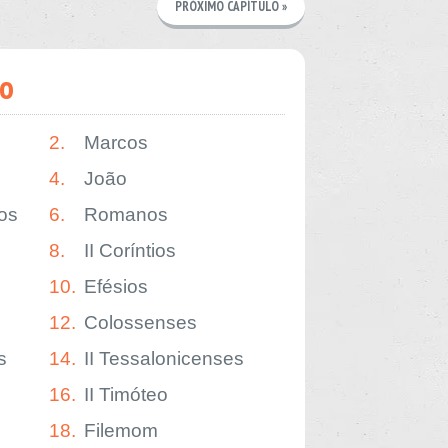
PRÓXIMO CAPÍTULO »
o
2.
Marcos
4.
João
os
6.
Romanos
8.
II Coríntios
10.
Efésios
12.
Colossenses
s
14.
II Tessalonicenses
16.
II Timóteo
18.
Filemom