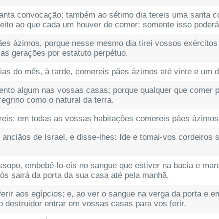
santa convocação; também ao sétimo dia tereis uma santa c
peito ao que cada um houver de comer; somente isso poderá 
ães ázimos, porque nesse mesmo dia tirei vossos exércitos 
sas gerações por estatuto perpétuo.
ias do mês, à tarde, comereis pães ázimos até vinte e um d
mento algum nas vossas casas; porque qualquer que comer p
regrino como o natural da terra.
eis; em todas as vossas habitações comereis pães ázimos
anciãos de Israel, e disse-lhes: Ide e tomai-vos cordeiros 
sopo, embebê-lo-eis no sangue que estiver na bacia e marc
s sairá da porta da sua casa até pela manhã.
erir aos egípcios; e, ao ver o sangue na verga da porta e
o destruidor entrar em vossas casas para vos ferir.