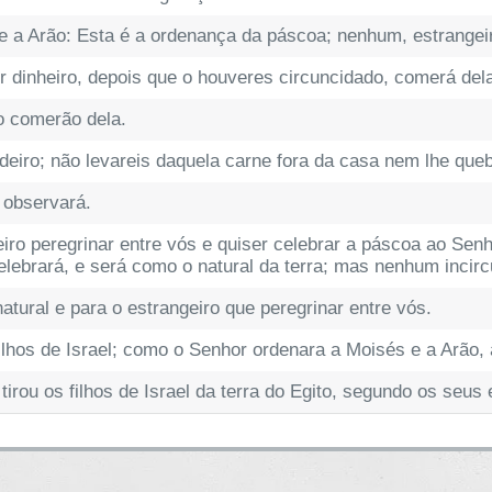
e a Arão: Esta é a ordenança da páscoa; nenhum, estrangei
dinheiro, depois que o houveres circuncidado, comerá del
ão comerão dela.
iro; não levareis daquela carne fora da casa nem lhe queb
 observará.
ro peregrinar entre vós e quiser celebrar a páscoa ao Senh
elebrará, e será como o natural da terra; mas nenhum incir
tural e para o estrangeiro que peregrinar entre vós.
filhos de Israel; como o Senhor ordenara a Moisés e a Arão,
rou os filhos de Israel da terra do Egito, segundo os seus 