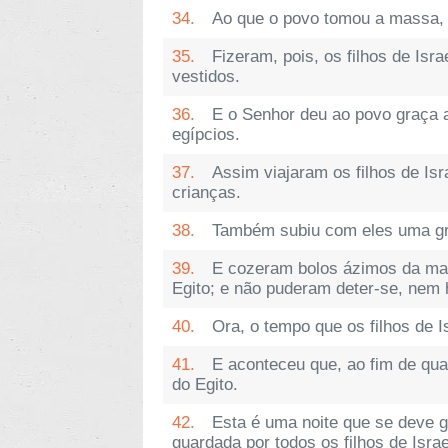
34.
Ao que o povo tomou a massa, 
35.
Fizeram, pois, os filhos de Isr
vestidos.
36.
E o Senhor deu ao povo graça 
egípcios.
37.
Assim viajaram os filhos de Is
crianças.
38.
Também subiu com eles uma gra
39.
E cozeram bolos ázimos da mas
Egito; e não puderam deter-se, nem
40.
Ora, o tempo que os filhos de I
41.
E aconteceu que, ao fim de qua
do Egito.
42.
Esta é uma noite que se deve gu
guardada por todos os filhos de Isra