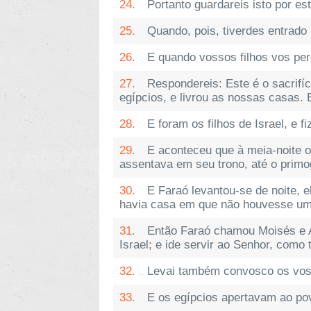
24.
Portanto guardareis isto por es
25.
Quando, pois, tiverdes entrado
26.
E quando vossos filhos vos per
27.
Respondereis: Este é o sacrifíc
egípcios, e livrou as nossas casas. 
28.
E foram os filhos de Israel, e 
29.
E aconteceu que à meia-noite o
assentava em seu trono, até o primo
30.
E Faraó levantou-se de noite, e
havia casa em que não houvesse um
31.
Então Faraó chamou Moisés e Ar
Israel; e ide servir ao Senhor, como 
32.
Levai também convosco os voss
33.
E os egípcios apertavam ao pov