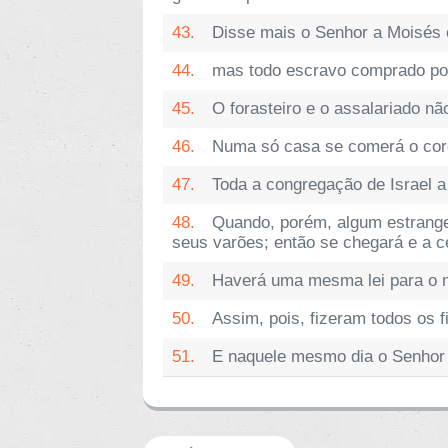
43.
Disse mais o Senhor a Moisés 
44.
mas todo escravo comprado por 
45.
O forasteiro e o assalariado n
46.
Numa só casa se comerá o corde
47.
Toda a congregação de Israel a
48.
Quando, porém, algum estrangei
seus varões; então se chegará e a c
49.
Haverá uma mesma lei para o na
50.
Assim, pois, fizeram todos os 
51.
E naquele mesmo dia o Senhor ti