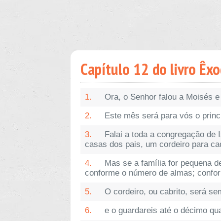
Capítulo 12 do livro Êx
1.
Ora, o Senhor falou a Moisés e 
2.
Este mês será para vós o princ
3.
Falai a toda a congregação de 
casas dos pais, um cordeiro para cad
4.
Mas se a família for pequena d
conforme o número de almas; conform
5.
O cordeiro, ou cabrito, será s
6.
e o guardareis até o décimo qu