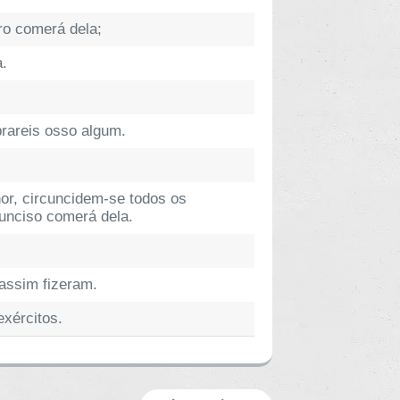
ro comerá dela;
a.
rareis osso algum.
or, circuncidem-se todos os
cunciso comerá dela.
 assim fizeram.
exércitos.