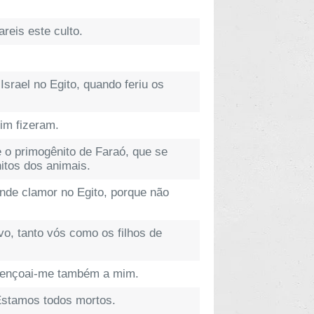
reis este culto.
srael no Egito, quando feriu os
sim fizeram.
e o primogênito de Faraó, que se
itos dos animais.
ande clamor no Egito, porque não
o, tanto vós como os filhos de
abençoai-me também a mim.
 Estamos todos mortos.