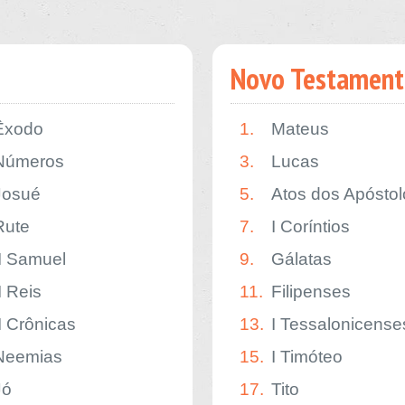
Novo Testament
Êxodo
1.
Mateus
Números
3.
Lucas
Josué
5.
Atos dos Apóstol
Rute
7.
I Coríntios
II Samuel
9.
Gálatas
I Reis
11.
Filipenses
II Crônicas
13.
I Tessalonicense
Neemias
15.
I Timóteo
Jó
17.
Tito