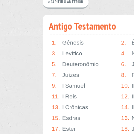
« CAPÍTULO ANTERIOR
Antigo Testamento
1.
Gênesis
2.
3.
Levítico
4.
5.
Deuteronômio
6.
7.
Juízes
8.
9.
I Samuel
10.
11.
I Reis
12.
I
13.
I Crônicas
14.
15.
Esdras
16.
17.
Ester
18.