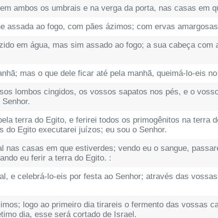
 em ambos os umbrais e na verga da porta, nas casas em 
ne assada ao fogo, com pães ázimos; com ervas amargosas
zido em água, mas sim assado ao fogo; a sua cabeça com 
anhã; mas o que dele ficar até pela manhã, queimá-lo-eis no
sos lombos cingidos, os vossos sapatos nos pés, e o voss
 Senhor.
ela terra do Egito, e ferirei todos os primogênitos na terra
 do Egito executarei juízos; eu sou o Senhor.
l nas casas em que estiverdes; vendo eu o sangue, passare
ndo eu ferir a terra do Egito. :
l, e celebrá-lo-eis por festa ao Senhor; através das vossas
imos; logo ao primeiro dia tirareis o fermento das vossas 
timo dia, esse será cortado de Israel.