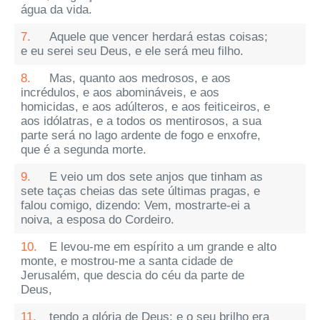
água da vida.
7.
Aquele que vencer herdará estas coisas;
e eu serei seu Deus, e ele será meu filho.
8.
Mas, quanto aos medrosos, e aos
incrédulos, e aos abomináveis, e aos
homicidas, e aos adúlteros, e aos feiticeiros, e
aos idólatras, e a todos os mentirosos, a sua
parte será no lago ardente de fogo e enxofre,
que é a segunda morte.
9.
E veio um dos sete anjos que tinham as
sete taças cheias das sete últimas pragas, e
falou comigo, dizendo: Vem, mostrarte-ei a
noiva, a esposa do Cordeiro.
10.
E levou-me em espírito a um grande e alto
monte, e mostrou-me a santa cidade de
Jerusalém, que descia do céu da parte de
Deus,
11.
tendo a glória de Deus; e o seu brilho era