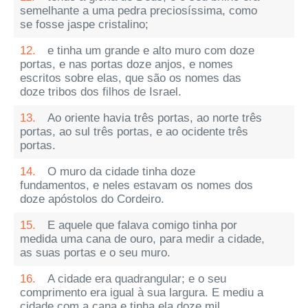
semelhante a uma pedra preciosíssima, como
se fosse jaspe cristalino;
12.
e tinha um grande e alto muro com doze
portas, e nas portas doze anjos, e nomes
escritos sobre elas, que são os nomes das
doze tribos dos filhos de Israel.
13.
Ao oriente havia três portas, ao norte três
portas, ao sul três portas, e ao ocidente três
portas.
14.
O muro da cidade tinha doze
fundamentos, e neles estavam os nomes dos
doze apóstolos do Cordeiro.
15.
E aquele que falava comigo tinha por
medida uma cana de ouro, para medir a cidade,
as suas portas e o seu muro.
16.
A cidade era quadrangular; e o seu
comprimento era igual à sua largura. E mediu a
cidade com a cana e tinha ela doze mil