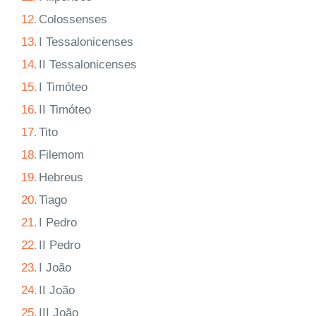
12.
Colossenses
13.
I Tessalonicenses
14.
II Tessalonicenses
15.
I Timóteo
16.
II Timóteo
17.
Tito
18.
Filemom
19.
Hebreus
20.
Tiago
21.
I Pedro
22.
II Pedro
23.
I João
24.
II João
25.
III João