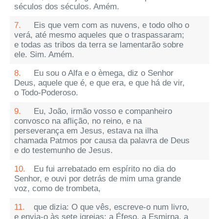
séculos dos séculos. Amém.
7.
Eis que vem com as nuvens, e todo olho o
verá, até mesmo aqueles que o traspassaram;
e todas as tribos da terra se lamentarão sobre
ele. Sim. Amém.
8.
Eu sou o Alfa e o èmega, diz o Senhor
Deus, aquele que é, e que era, e que há de vir,
o Todo-Poderoso.
9.
Eu, João, irmão vosso e companheiro
convosco na aflição, no reino, e na
perseverança em Jesus, estava na ilha
chamada Patmos por causa da palavra de Deus
e do testemunho de Jesus.
10.
Eu fui arrebatado em espírito no dia do
Senhor, e ouvi por detrás de mim uma grande
voz, como de trombeta,
11.
que dizia: O que vês, escreve-o num livro,
e envia-o às sete igrejas: a Éfeso, a Esmirna, a