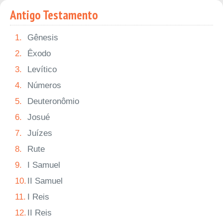
Antigo Testamento
1.
Gênesis
2.
Êxodo
3.
Levítico
4.
Números
5.
Deuteronômio
6.
Josué
7.
Juízes
8.
Rute
9.
I Samuel
10.
II Samuel
11.
I Reis
12.
II Reis