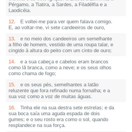
Pérgamo, a Tiatira, a Sardes, a Filadélfia e a
Laodicéia.
12.
E voltei-me para ver quem falava comigo.
E, ao voltar-me, vi sete candeeiros de ouro,
13.
e no meio dos candeeiros um semelhante
a filho de homem, vestido de uma roupa talar, e
cingido à altura do peito com um cinto de ouro;
14.
e a sua cabeça e cabelos eram brancos
como lã branca, como a neve; e os seus olhos
como chama de fogo;
15.
e os seus pés, semelhantes a latão
reluzente que fora refinado numa fornalha; e a
sua voz como a voz de muitas águas.
16.
Tinha ele na sua destra sete estrelas; e da
sua boca saía uma aguda espada de dois
gumes; e o seu rosto era como o sol, quando
resplandece na sua força.