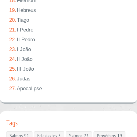
18.
Filemom
19.
Hebreus
20.
Tiago
21.
I Pedro
22.
II Pedro
23.
I João
24.
II João
25.
III João
26.
Judas
27.
Apocalipse
Tags
Salmos 91
Eclesiastes 3
Salmos 23
Provérbios 19