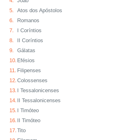
4.
João
5.
Atos dos Apóstolos
6.
Romanos
7.
I Coríntios
8.
II Coríntios
9.
Gálatas
10.
Efésios
11.
Filipenses
12.
Colossenses
13.
I Tessalonicenses
14.
II Tessalonicenses
15.
I Timóteo
16.
II Timóteo
17.
Tito