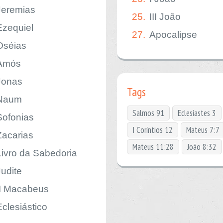
Jeremias
25.
III João
Ezequiel
27.
Apocalipse
Oséias
Amós
Jonas
Tags
Naum
Salmos 91
Eclesiastes 3
Sofonias
I Coríntios 12
Mateus 7:7
Zacarias
Mateus 11:28
João 8:32
Livro da Sabedoria
Judite
II Macabeus
Eclesiástico