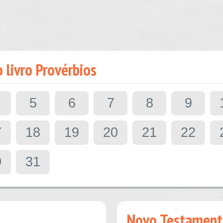
 livro Provérbios
5
6
7
8
9
7
18
19
20
21
22
0
31
Novo Testament