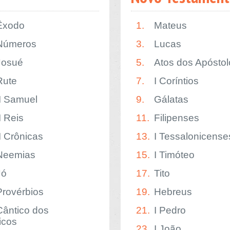
Êxodo
1.
Mateus
Números
3.
Lucas
Josué
5.
Atos dos Apóstol
Rute
7.
I Coríntios
II Samuel
9.
Gálatas
I Reis
11.
Filipenses
II Crônicas
13.
I Tessalonicense
Neemias
15.
I Timóteo
Jó
17.
Tito
Provérbios
19.
Hebreus
Cântico dos
21.
I Pedro
icos
23.
I João