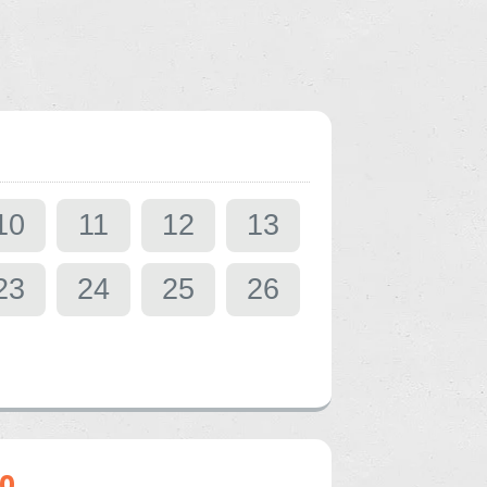
10
11
12
13
23
24
25
26
o