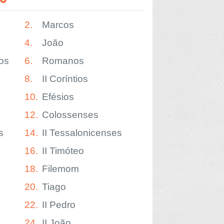
2.
Marcos
4.
João
os
6.
Romanos
8.
II Coríntios
10.
Efésios
12.
Colossenses
s
14.
II Tessalonicenses
16.
II Timóteo
18.
Filemom
20.
Tiago
22.
II Pedro
24.
II João