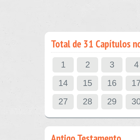
Total de 31 Capítulos no
1
2
3
4
14
15
16
1
27
28
29
3
Antigo Testamento