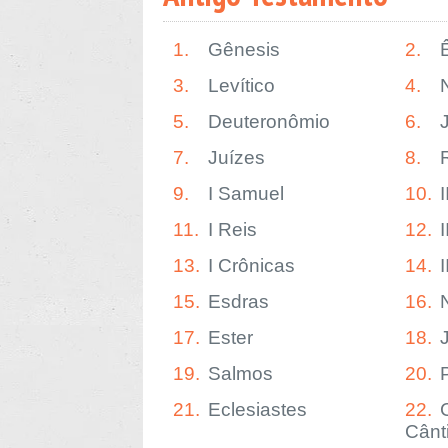
1.
Gênesis
2.
3.
Levítico
4.
5.
Deuteronômio
6.
7.
Juízes
8.
9.
I Samuel
10.
11.
I Reis
12.
I
13.
I Crônicas
14.
15.
Esdras
16.
17.
Ester
18.
19.
Salmos
20.
21.
Eclesiastes
22.
Cânt