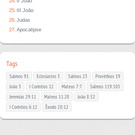
24.
II João
25.
III João
26.
Judas
27.
Apocalipse
Tags
Salmos 91
Eclesiastes 3
Salmos 23
Provérbios 19
João 3
I Coríntios 12
Mateus 7:7
Salmos 119:105
Jeremias 29:11
Mateus 11:28
João 8:32
I Coríntios 6:12
Êxodo 20:12