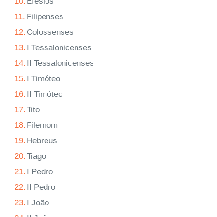
10.
Efésios
11.
Filipenses
12.
Colossenses
13.
I Tessalonicenses
14.
II Tessalonicenses
15.
I Timóteo
16.
II Timóteo
17.
Tito
18.
Filemom
19.
Hebreus
20.
Tiago
21.
I Pedro
22.
II Pedro
23.
I João