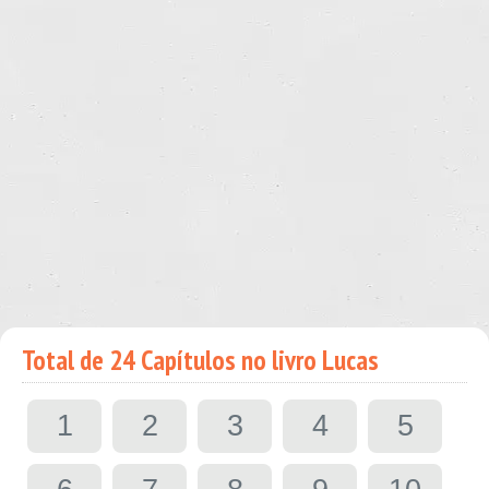
Total de 24 Capítulos no livro Lucas
1
2
3
4
5