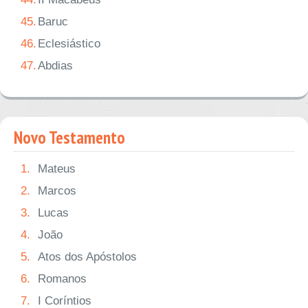
45.
Baruc
46.
Eclesiástico
47.
Abdias
Novo Testamento
1.
Mateus
2.
Marcos
3.
Lucas
4.
João
5.
Atos dos Apóstolos
6.
Romanos
7.
I Coríntios