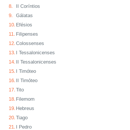
8.
II Coríntios
9.
Gálatas
10.
Efésios
11.
Filipenses
12.
Colossenses
13.
I Tessalonicenses
14.
II Tessalonicenses
15.
I Timóteo
16.
II Timóteo
17.
Tito
18.
Filemom
19.
Hebreus
20.
Tiago
21.
I Pedro