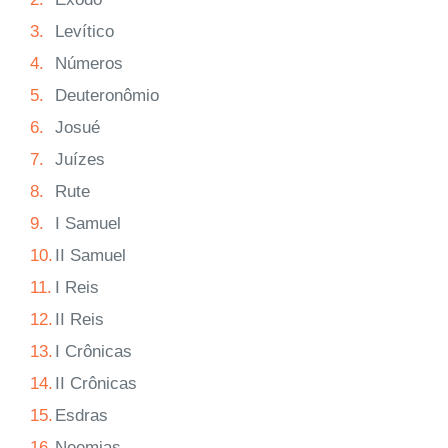
3.
Levítico
4.
Números
5.
Deuteronômio
6.
Josué
7.
Juízes
8.
Rute
9.
I Samuel
10.
II Samuel
11.
I Reis
12.
II Reis
13.
I Crônicas
14.
II Crônicas
15.
Esdras
16.
Neemias