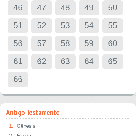
46
47
48
49
50
51
52
53
54
55
56
57
58
59
60
61
62
63
64
65
66
Antigo Testamento
1.
Gênesis
2.
Êxodo