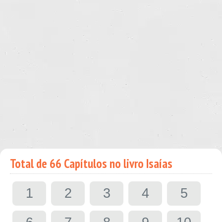
Total de 66 Capítulos no livro Isaías
1
2
3
4
5