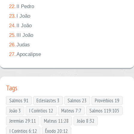
22.
II Pedro
23.
I João
24.
II João
25.
III João
26.
Judas
27.
Apocalipse
Tags
Salmos 91
Eclesiastes 3
Salmos 23
Provérbios 19
João 3
I Coríntios 12
Mateus 7:7
Salmos 119:105
Jeremias 29:11
Mateus 11:28
João 8:32
I Coríntios 6:12
Êxodo 20:12