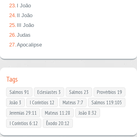
23.
I João
24.
II João
25.
III João
26.
Judas
27.
Apocalipse
Tags
Salmos 91
Eclesiastes 3
Salmos 23
Provérbios 19
João 3
I Coríntios 12
Mateus 7:7
Salmos 119:105
Jeremias 29:11
Mateus 11:28
João 8:32
I Coríntios 6:12
Êxodo 20:12