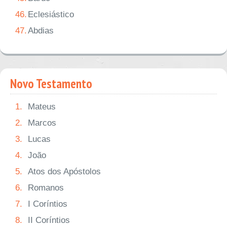
46.
Eclesiástico
47.
Abdias
Novo Testamento
1.
Mateus
2.
Marcos
3.
Lucas
4.
João
5.
Atos dos Apóstolos
6.
Romanos
7.
I Coríntios
8.
II Coríntios