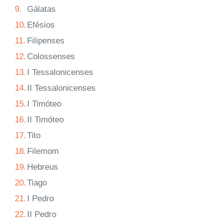
9.
Gálatas
10.
Efésios
11.
Filipenses
12.
Colossenses
13.
I Tessalonicenses
14.
II Tessalonicenses
15.
I Timóteo
16.
II Timóteo
17.
Tito
18.
Filemom
19.
Hebreus
20.
Tiago
21.
I Pedro
22.
II Pedro