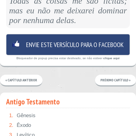
Todas as coisas me são lícitas;
mas eu não me deixarei dominar
por nenhuma delas.
ENVIE ESTE VERSÍCULO PARA O FACEBOOK
Bloqueador de popup precisa estar destivado, se não estiver
clique aqui
« CAPÍTULO ANTERIOR
PRÓXIMO CAPÍTULO »
Antigo Testamento
1.
Gênesis
2.
Êxodo
3.
Levítico