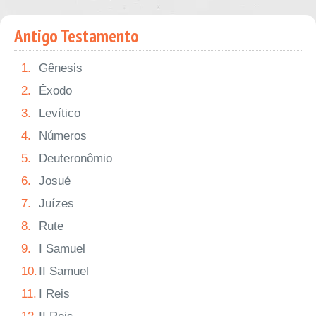
Antigo Testamento
1.
Gênesis
2.
Êxodo
3.
Levítico
4.
Números
5.
Deuteronômio
6.
Josué
7.
Juízes
8.
Rute
9.
I Samuel
10.
II Samuel
11.
I Reis