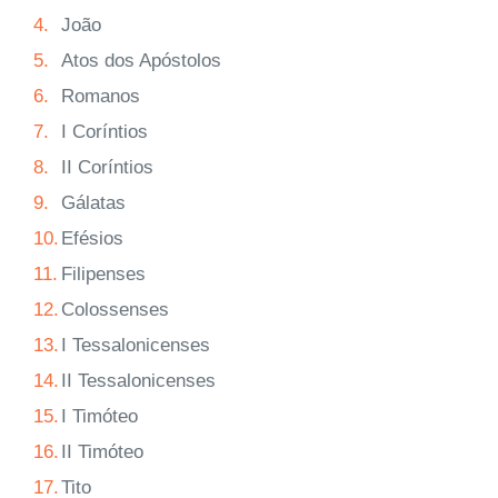
4.
João
5.
Atos dos Apóstolos
6.
Romanos
7.
I Coríntios
8.
II Coríntios
9.
Gálatas
10.
Efésios
11.
Filipenses
12.
Colossenses
13.
I Tessalonicenses
14.
II Tessalonicenses
15.
I Timóteo
16.
II Timóteo
17.
Tito