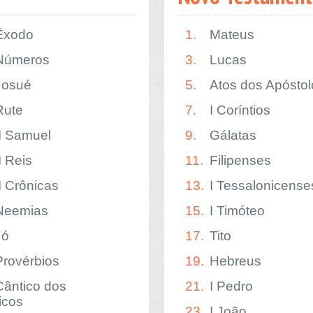
Êxodo
1.
Mateus
Números
3.
Lucas
Josué
5.
Atos dos Apóstol
Rute
7.
I Coríntios
II Samuel
9.
Gálatas
I Reis
11.
Filipenses
II Crônicas
13.
I Tessalonicense
Neemias
15.
I Timóteo
Jó
17.
Tito
Provérbios
19.
Hebreus
Cântico dos
21.
I Pedro
icos
23.
I João