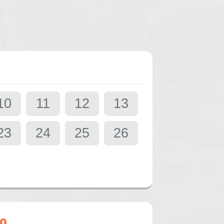
10
11
12
13
23
24
25
26
o