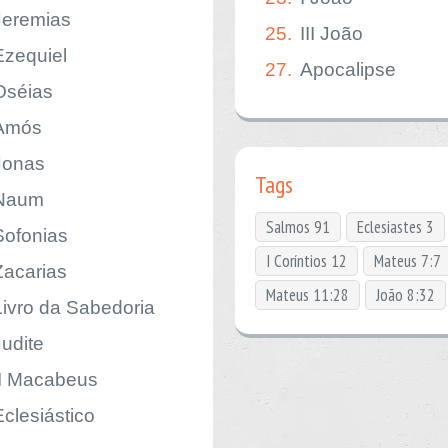
Jeremias
25.
III João
Ezequiel
27.
Apocalipse
Oséias
Amós
Jonas
Tags
Naum
Salmos 91
Eclesiastes 3
Sofonias
I Coríntios 12
Mateus 7:7
Zacarias
Mateus 11:28
João 8:32
Livro da Sabedoria
Judite
II Macabeus
Eclesiástico