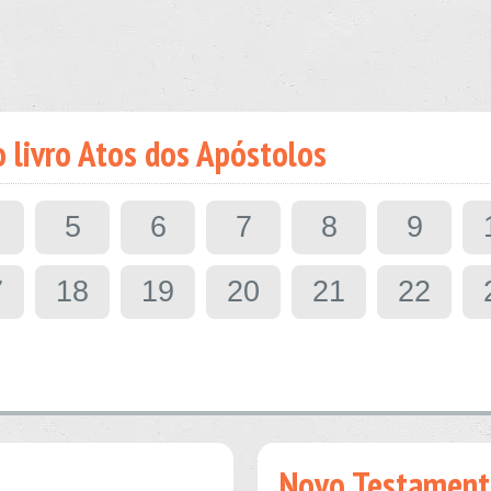
o livro Atos dos Apóstolos
5
6
7
8
9
7
18
19
20
21
22
Novo Testament