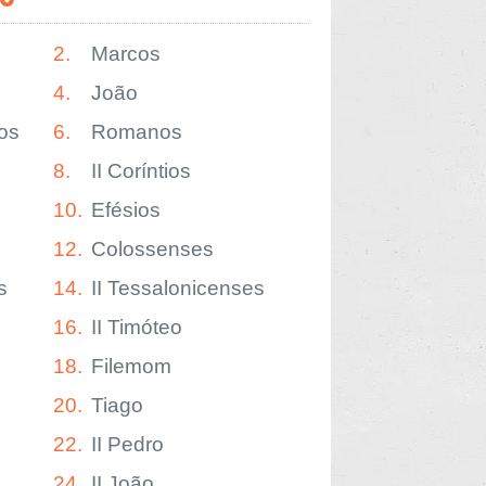
2.
Marcos
4.
João
os
6.
Romanos
8.
II Coríntios
10.
Efésios
12.
Colossenses
s
14.
II Tessalonicenses
16.
II Timóteo
18.
Filemom
20.
Tiago
22.
II Pedro
24.
II João