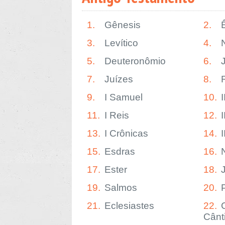
1.
Gênesis
2.
3.
Levítico
4.
5.
Deuteronômio
6.
7.
Juízes
8.
9.
I Samuel
10.
11.
I Reis
12.
I
13.
I Crônicas
14.
15.
Esdras
16.
17.
Ester
18.
19.
Salmos
20.
21.
Eclesiastes
22.
Cânt