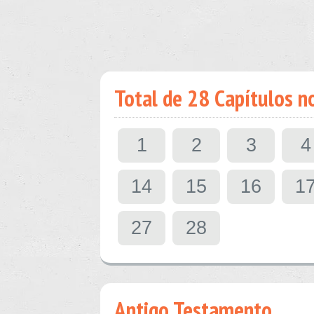
Total de 28 Capítulos n
1
2
3
4
14
15
16
1
27
28
Antigo Testamento