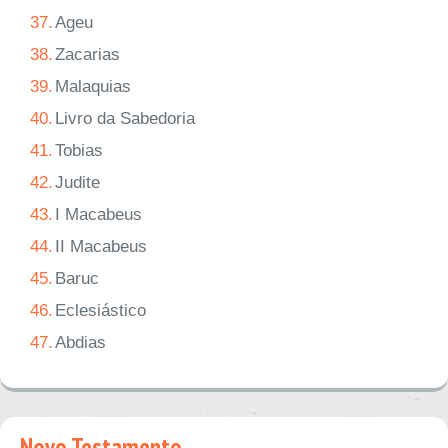
37.
Ageu
38.
Zacarias
39.
Malaquias
40.
Livro da Sabedoria
41.
Tobias
42.
Judite
43.
I Macabeus
44.
II Macabeus
45.
Baruc
46.
Eclesiástico
47.
Abdias
Novo Testamento