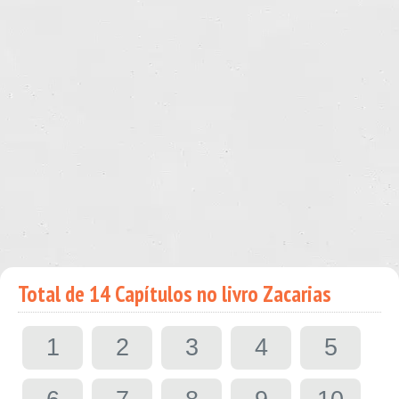
Total de 14 Capítulos no livro Zacarias
1
2
3
4
5