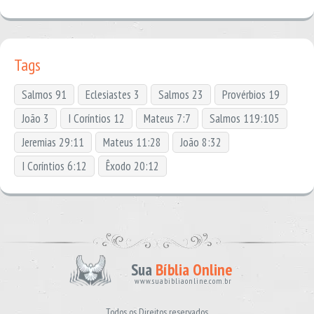
Tags
Salmos 91
Eclesiastes 3
Salmos 23
Provérbios 19
João 3
I Coríntios 12
Mateus 7:7
Salmos 119:105
Jeremias 29:11
Mateus 11:28
João 8:32
I Coríntios 6:12
Êxodo 20:12
Sua
Bíblia Online
www.suabibliaonline.com.br
Todos os Direitos reservados