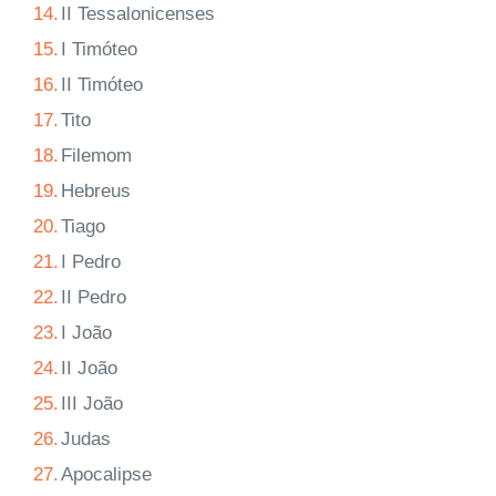
14.
II Tessalonicenses
15.
I Timóteo
16.
II Timóteo
17.
Tito
18.
Filemom
19.
Hebreus
20.
Tiago
21.
I Pedro
22.
II Pedro
23.
I João
24.
II João
25.
III João
26.
Judas
27.
Apocalipse