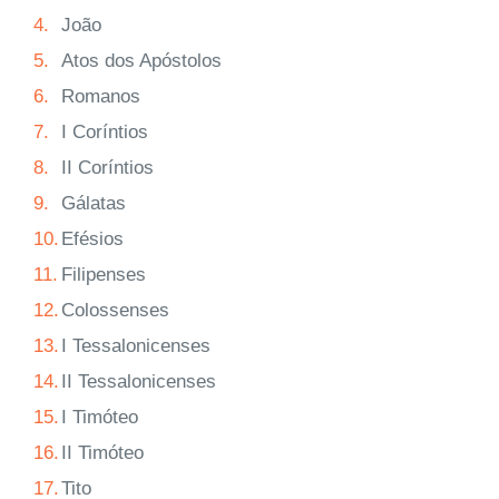
4.
João
5.
Atos dos Apóstolos
6.
Romanos
7.
I Coríntios
8.
II Coríntios
9.
Gálatas
10.
Efésios
11.
Filipenses
12.
Colossenses
13.
I Tessalonicenses
14.
II Tessalonicenses
15.
I Timóteo
16.
II Timóteo
17.
Tito