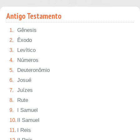
Antigo Testamento
1.
Gênesis
2.
Êxodo
3.
Levítico
4.
Números
5.
Deuteronômio
6.
Josué
7.
Juízes
8.
Rute
9.
I Samuel
10.
II Samuel
11.
I Reis