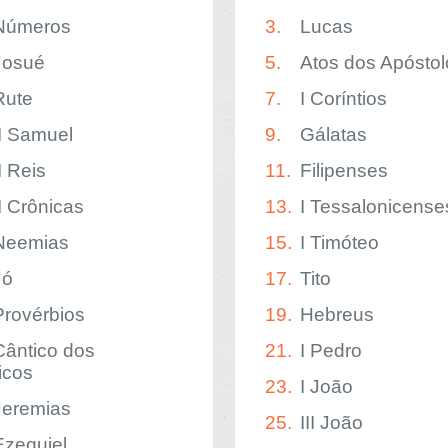
Números
3.
Lucas
Josué
5.
Atos dos Apóstol
Rute
7.
I Coríntios
II Samuel
9.
Gálatas
I Reis
11.
Filipenses
II Crônicas
13.
I Tessalonicense
Neemias
15.
I Timóteo
Jó
17.
Tito
Provérbios
19.
Hebreus
Cântico dos
21.
I Pedro
icos
23.
I João
Jeremias
25.
III João
Ezequiel