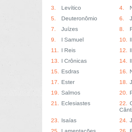
3.
Levítico
4.
5.
Deuteronômio
6.
7.
Juízes
8.
9.
I Samuel
10.
11.
I Reis
12.
I
13.
I Crônicas
14.
15.
Esdras
16.
17.
Ester
18.
19.
Salmos
20.
21.
Eclesiastes
22.
Cânt
23.
Isaías
24.
25.
Lamentações
26.