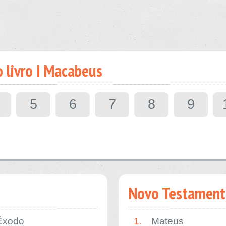
o livro I Macabeus
5
6
7
8
9
Novo Testament
Êxodo
1.
Mateus