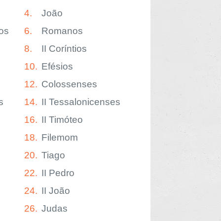
4.
João
os
6.
Romanos
8.
II Coríntios
10.
Efésios
12.
Colossenses
s
14.
II Tessalonicenses
16.
II Timóteo
18.
Filemom
20.
Tiago
22.
II Pedro
24.
II João
26.
Judas