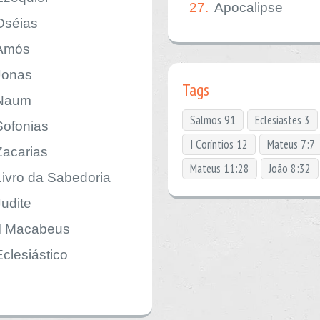
27.
Apocalipse
Oséias
Amós
Jonas
Tags
Naum
Salmos 91
Eclesiastes 3
Sofonias
I Coríntios 12
Mateus 7:7
Zacarias
Mateus 11:28
João 8:32
Livro da Sabedoria
Judite
II Macabeus
Eclesiástico