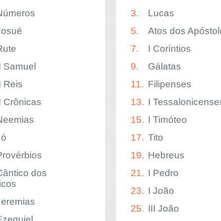
Números
3.
Lucas
Josué
5.
Atos dos Apóstol
Rute
7.
I Coríntios
II Samuel
9.
Gálatas
I Reis
11.
Filipenses
II Crônicas
13.
I Tessalonicense
Neemias
15.
I Timóteo
Jó
17.
Tito
Provérbios
19.
Hebreus
Cântico dos
21.
I Pedro
icos
23.
I João
Jeremias
25.
III João
Ezequiel