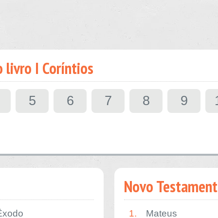
livro I Coríntios
5
6
7
8
9
Novo Testament
Êxodo
1.
Mateus