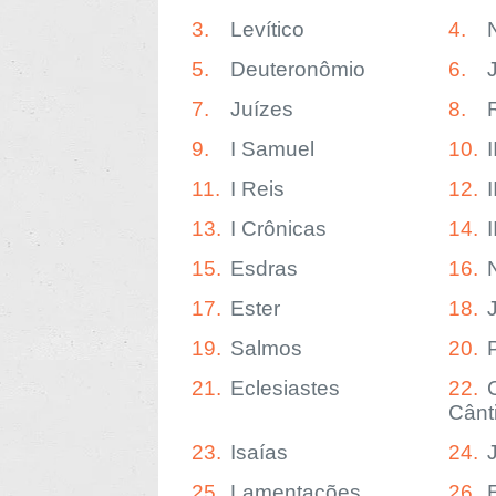
3.
Levítico
4.
5.
Deuteronômio
6.
7.
Juízes
8.
9.
I Samuel
10.
11.
I Reis
12.
I
13.
I Crônicas
14.
15.
Esdras
16.
17.
Ester
18.
19.
Salmos
20.
21.
Eclesiastes
22.
Cânt
23.
Isaías
24.
25.
Lamentações
26.