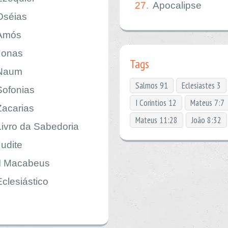
27.
Apocalipse
Oséias
Amós
Jonas
Tags
Naum
Salmos 91
Eclesiastes 3
Sofonias
I Coríntios 12
Mateus 7:7
Zacarias
Mateus 11:28
João 8:32
Livro da Sabedoria
Judite
II Macabeus
Eclesiástico