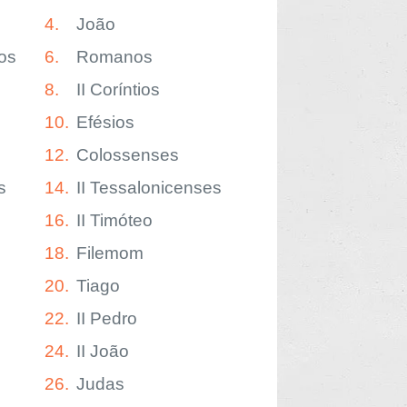
4.
João
os
6.
Romanos
8.
II Coríntios
10.
Efésios
12.
Colossenses
s
14.
II Tessalonicenses
16.
II Timóteo
18.
Filemom
20.
Tiago
22.
II Pedro
24.
II João
26.
Judas