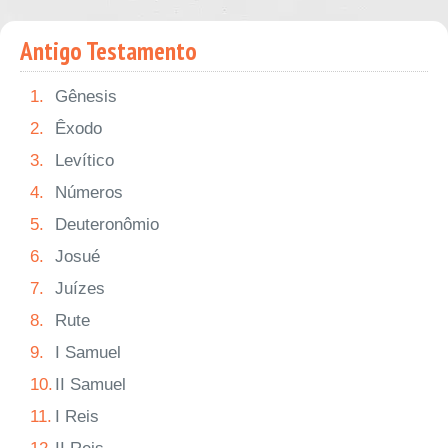
Antigo Testamento
1.
Gênesis
2.
Êxodo
3.
Levítico
4.
Números
5.
Deuteronômio
6.
Josué
7.
Juízes
8.
Rute
9.
I Samuel
10.
II Samuel
11.
I Reis