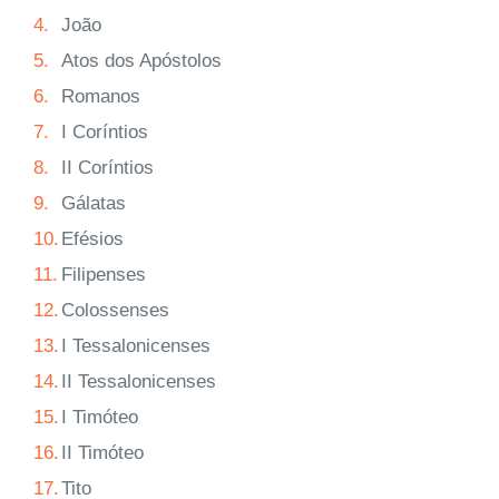
4.
João
5.
Atos dos Apóstolos
6.
Romanos
7.
I Coríntios
8.
II Coríntios
9.
Gálatas
10.
Efésios
11.
Filipenses
12.
Colossenses
13.
I Tessalonicenses
14.
II Tessalonicenses
15.
I Timóteo
16.
II Timóteo
17.
Tito