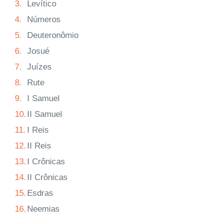
3.
Levítico
4.
Números
5.
Deuteronômio
6.
Josué
7.
Juízes
8.
Rute
9.
I Samuel
10.
II Samuel
11.
I Reis
12.
II Reis
13.
I Crônicas
14.
II Crônicas
15.
Esdras
16.
Neemias