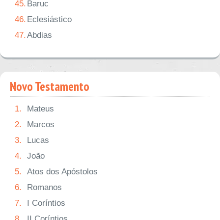
45.
Baruc
46.
Eclesiástico
47.
Abdias
Novo Testamento
1.
Mateus
2.
Marcos
3.
Lucas
4.
João
5.
Atos dos Apóstolos
6.
Romanos
7.
I Coríntios
8.
II Coríntios