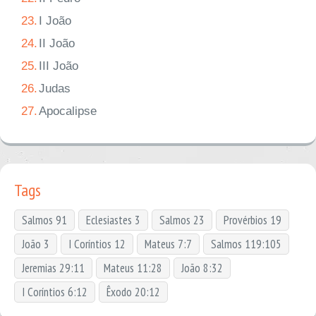
23.
I João
24.
II João
25.
III João
26.
Judas
27.
Apocalipse
Tags
Salmos 91
Eclesiastes 3
Salmos 23
Provérbios 19
João 3
I Coríntios 12
Mateus 7:7
Salmos 119:105
Jeremias 29:11
Mateus 11:28
João 8:32
I Coríntios 6:12
Êxodo 20:12