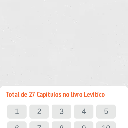
Total de 27 Capítulos no livro Levítico
1
2
3
4
5