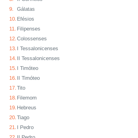
9.
Gálatas
10.
Efésios
11.
Filipenses
12.
Colossenses
13.
I Tessalonicenses
14.
II Tessalonicenses
15.
I Timóteo
16.
II Timóteo
17.
Tito
18.
Filemom
19.
Hebreus
20.
Tiago
21.
I Pedro
22.
II Pedro