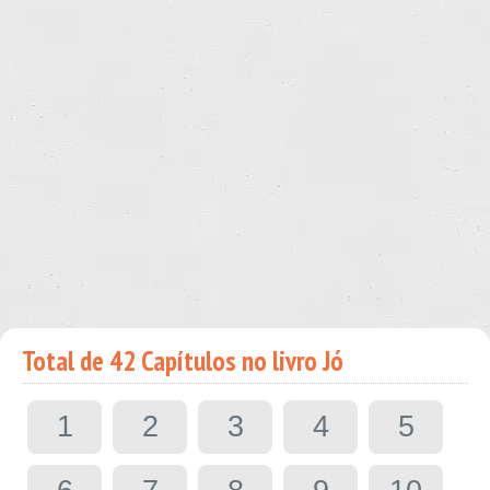
Total de 42 Capítulos no livro Jó
1
2
3
4
5