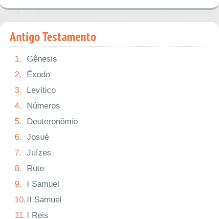
Antigo Testamento
1.
Gênesis
2.
Êxodo
3.
Levítico
4.
Números
5.
Deuteronômio
6.
Josué
7.
Juízes
8.
Rute
9.
I Samuel
10.
II Samuel
11.
I Reis