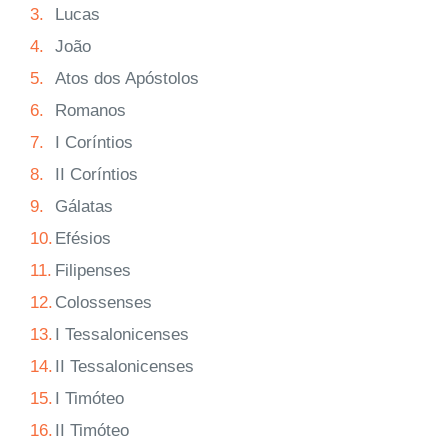
3.
Lucas
4.
João
5.
Atos dos Apóstolos
6.
Romanos
7.
I Coríntios
8.
II Coríntios
9.
Gálatas
10.
Efésios
11.
Filipenses
12.
Colossenses
13.
I Tessalonicenses
14.
II Tessalonicenses
15.
I Timóteo
16.
II Timóteo