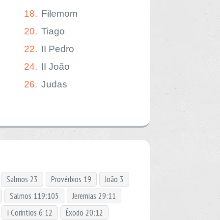
18.
Filemom
20.
Tiago
22.
II Pedro
24.
II João
26.
Judas
Salmos 23
Provérbios 19
João 3
Salmos 119:105
Jeremias 29:11
I Coríntios 6:12
Êxodo 20:12