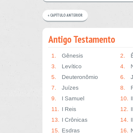
« CAPÍTULO ANTERIOR
Antigo Testamento
1.
Gênesis
2.
3.
Levítico
4.
5.
Deuteronômio
6.
7.
Juízes
8.
9.
I Samuel
10.
11.
I Reis
12.
I
13.
I Crônicas
14.
15.
Esdras
16.