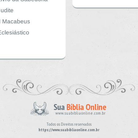
Judite
II Macabeus
Eclesiástico
Sua
Bíblia Online
www.suabibliaonline.com.br
Todos os Direitos reservados
https://www.suabibliaonline.com.br