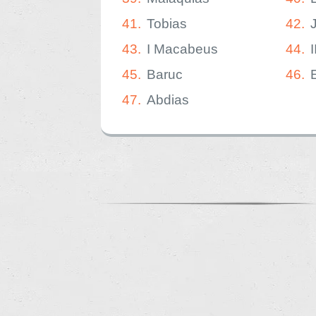
41.
Tobias
42.
43.
I Macabeus
44.
45.
Baruc
46.
47.
Abdias