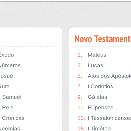
Novo Testament
Êxodo
1.
Mateus
Números
3.
Lucas
Josué
5.
Atos dos Apóstol
Rute
7.
I Coríntios
II Samuel
9.
Gálatas
I Reis
11.
Filipenses
II Crônicas
13.
I Tessalonicense
Neemias
15.
I Timóteo