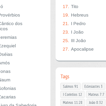
Jó
17.
Tito
Provérbios
19.
Hebreus
Cântico dos
21.
I Pedro
icos
23.
I João
Jeremias
25.
III João
Ezequiel
27.
Apocalipse
Oséias
Amós
Jonas
Tags
Naum
Salmos 91
Eclesiastes 3
Sofonias
I Coríntios 12
Mateus 7:7
Zacarias
Mateus 11:28
João 8:32
Livro da Sabedoria