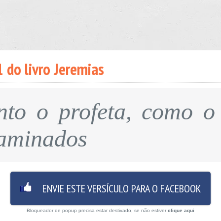
 do livro Jeremias
nto o profeta, como o 
taminados
ENVIE ESTE VERSÍCULO PARA O FACEBOOK
Bloqueador de popup precisa estar destivado, se não estiver
clique aqui