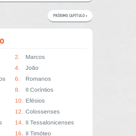
PRÓXIMO CAPÍTULO »
o
2.
Marcos
4.
João
os
6.
Romanos
8.
II Coríntios
10.
Efésios
12.
Colossenses
s
14.
II Tessalonicenses
16.
II Timóteo