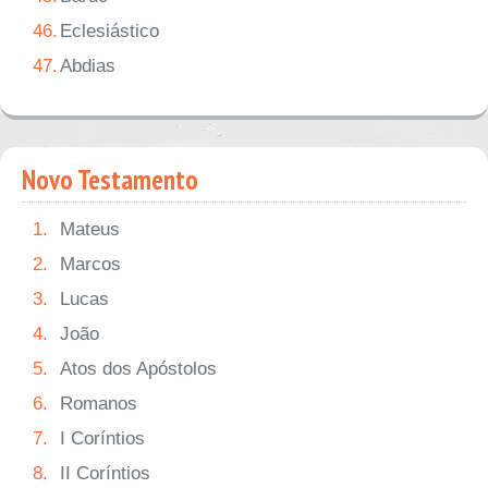
46.
Eclesiástico
47.
Abdias
Novo Testamento
1.
Mateus
2.
Marcos
3.
Lucas
4.
João
5.
Atos dos Apóstolos
6.
Romanos
7.
I Coríntios
8.
II Coríntios