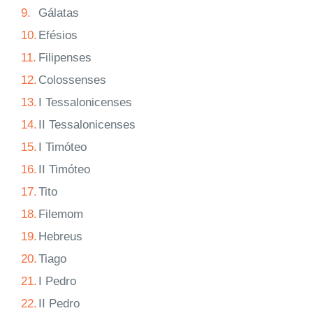
9.
Gálatas
10.
Efésios
11.
Filipenses
12.
Colossenses
13.
I Tessalonicenses
14.
II Tessalonicenses
15.
I Timóteo
16.
II Timóteo
17.
Tito
18.
Filemom
19.
Hebreus
20.
Tiago
21.
I Pedro
22.
II Pedro