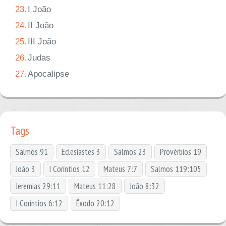
23.
I João
24.
II João
25.
III João
26.
Judas
27.
Apocalipse
Tags
Salmos 91
Eclesiastes 3
Salmos 23
Provérbios 19
João 3
I Coríntios 12
Mateus 7:7
Salmos 119:105
Jeremias 29:11
Mateus 11:28
João 8:32
I Coríntios 6:12
Êxodo 20:12