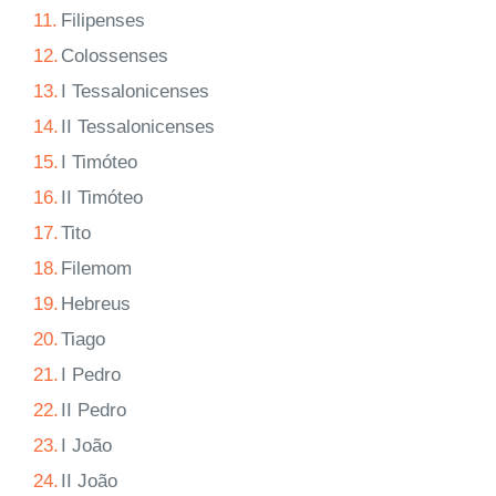
11.
Filipenses
12.
Colossenses
13.
I Tessalonicenses
14.
II Tessalonicenses
15.
I Timóteo
16.
II Timóteo
17.
Tito
18.
Filemom
19.
Hebreus
20.
Tiago
21.
I Pedro
22.
II Pedro
23.
I João
24.
II João