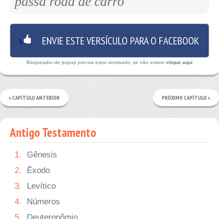
passa roda de carro
ENVIE ESTE VERSÍCULO PARA O FACEBOOK
Bloqueador de popup precisa estar destivado, se não estiver
clique aqui
« CAPÍTULO ANTERIOR
PRÓXIMO CAPÍTULO »
Antigo Testamento
1.
Gênesis
2.
Êxodo
3.
Levítico
4.
Números
5.
Deuteronômio