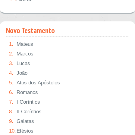
Novo Testamento
1.
Mateus
2.
Marcos
3.
Lucas
4.
João
5.
Atos dos Apóstolos
6.
Romanos
7.
I Coríntios
8.
II Coríntios
9.
Gálatas
10.
Efésios