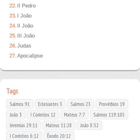
22.
II Pedro
23.
I João
24.
II João
25.
III João
26.
Judas
27.
Apocalipse
Tags
Salmos 91
Eclesiastes 3
Salmos 23
Provérbios 19
João 3
I Coríntios 12
Mateus 7:7
Salmos 119:105
Jeremias 29:11
Mateus 11:28
João 8:32
I Coríntios 6:12
Êxodo 20:12