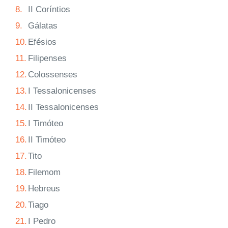
8.
II Coríntios
9.
Gálatas
10.
Efésios
11.
Filipenses
12.
Colossenses
13.
I Tessalonicenses
14.
II Tessalonicenses
15.
I Timóteo
16.
II Timóteo
17.
Tito
18.
Filemom
19.
Hebreus
20.
Tiago
21.
I Pedro