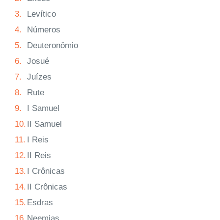
3.
Levítico
4.
Números
5.
Deuteronômio
6.
Josué
7.
Juízes
8.
Rute
9.
I Samuel
10.
II Samuel
11.
I Reis
12.
II Reis
13.
I Crônicas
14.
II Crônicas
15.
Esdras
16.
Neemias