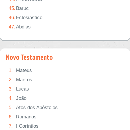
45.
Baruc
46.
Eclesiástico
47.
Abdias
Novo Testamento
1.
Mateus
2.
Marcos
3.
Lucas
4.
João
5.
Atos dos Apóstolos
6.
Romanos
7.
I Coríntios