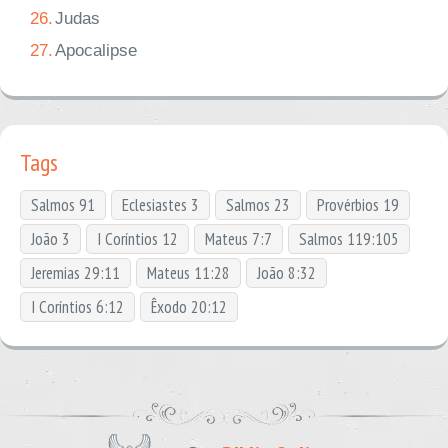
26.
Judas
27.
Apocalipse
Tags
Salmos 91
Eclesiastes 3
Salmos 23
Provérbios 19
João 3
I Coríntios 12
Mateus 7:7
Salmos 119:105
Jeremias 29:11
Mateus 11:28
João 8:32
I Coríntios 6:12
Êxodo 20:12