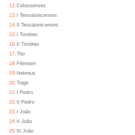
12.
Colossenses
13.
I Tessalonicenses
14.
II Tessalonicenses
15.
I Timóteo
16.
II Timóteo
17.
Tito
18.
Filemom
19.
Hebreus
20.
Tiago
21.
I Pedro
22.
II Pedro
23.
I João
24.
II João
25.
III João