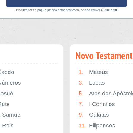
Bloqueador de popup precisa estar destivado, se não estiver
clique aqui
Novo Testament
Êxodo
1.
Mateus
Números
3.
Lucas
Josué
5.
Atos dos Apóstol
Rute
7.
I Coríntios
II Samuel
9.
Gálatas
I Reis
11.
Filipenses