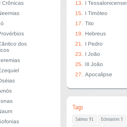
II Crônicas
13.
I Tessalonicense
Neemias
15.
I Timóteo
Jó
17.
Tito
Provérbios
19.
Hebreus
Cântico dos
21.
I Pedro
icos
23.
I João
Jeremias
25.
III João
Ezequiel
27.
Apocalipse
Oséias
Amós
Jonas
Tags
Naum
Salmos 91
Eclesiastes 3
Sofonias