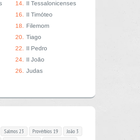
s
14.
II Tessalonicenses
16.
II Timóteo
18.
Filemom
20.
Tiago
22.
II Pedro
24.
II João
26.
Judas
Salmos 23
Provérbios 19
João 3