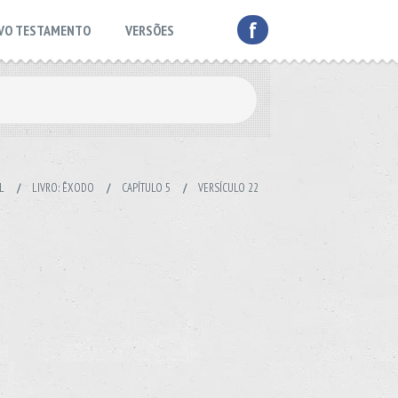
f
VO TESTAMENTO
VERSÕES
L
/
LIVRO: ÊXODO
/
CAPÍTULO 5
/
VERSÍCULO 22