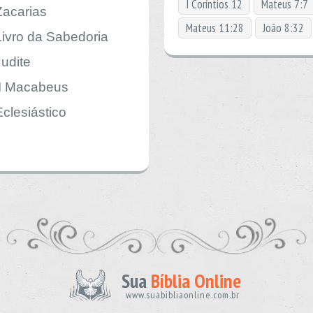
I Coríntios 12
Mateus 7:7
Zacarias
Mateus 11:28
João 8:32
Livro da Sabedoria
Judite
II Macabeus
Eclesiástico
Sua
Bíblia Online
www.suabibliaonline.com.br