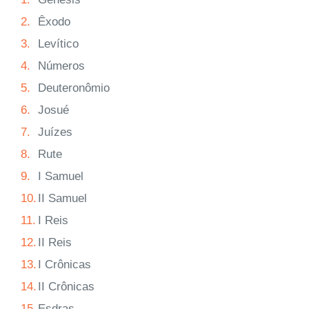
2.
Êxodo
3.
Levítico
4.
Números
5.
Deuteronômio
6.
Josué
7.
Juízes
8.
Rute
9.
I Samuel
10.
II Samuel
11.
I Reis
12.
II Reis
13.
I Crônicas
14.
II Crônicas
15.
Esdras