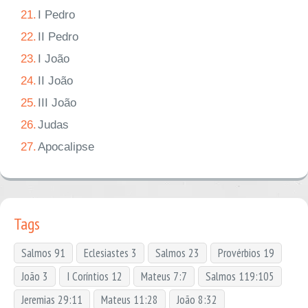
21.
I Pedro
22.
II Pedro
23.
I João
24.
II João
25.
III João
26.
Judas
27.
Apocalipse
Tags
Salmos 91
Eclesiastes 3
Salmos 23
Provérbios 19
João 3
I Coríntios 12
Mateus 7:7
Salmos 119:105
Jeremias 29:11
Mateus 11:28
João 8:32