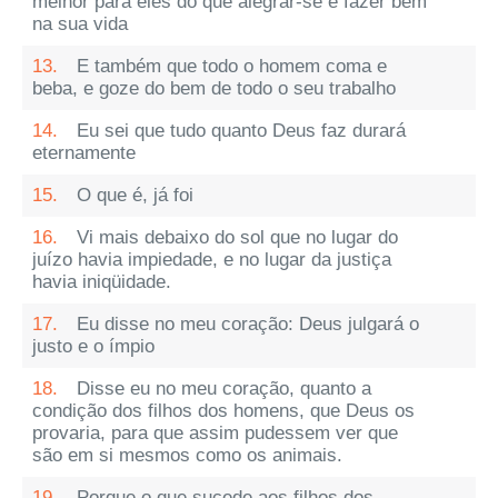
melhor para eles do que alegrar-se e fazer bem
na sua vida
13.
E também que todo o homem coma e
beba, e goze do bem de todo o seu trabalho
14.
Eu sei que tudo quanto Deus faz durará
eternamente
15.
O que é, já foi
16.
Vi mais debaixo do sol que no lugar do
juízo havia impiedade, e no lugar da justiça
havia iniqüidade.
17.
Eu disse no meu coração: Deus julgará o
justo e o ímpio
18.
Disse eu no meu coração, quanto a
condição dos filhos dos homens, que Deus os
provaria, para que assim pudessem ver que
são em si mesmos como os animais.
19.
Porque o que sucede aos filhos dos