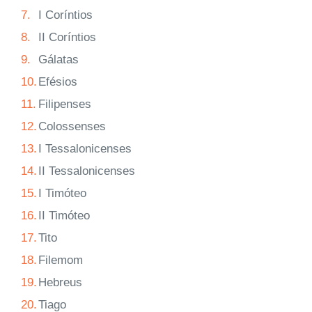
7.
I Coríntios
8.
II Coríntios
9.
Gálatas
10.
Efésios
11.
Filipenses
12.
Colossenses
13.
I Tessalonicenses
14.
II Tessalonicenses
15.
I Timóteo
16.
II Timóteo
17.
Tito
18.
Filemom
19.
Hebreus
20.
Tiago