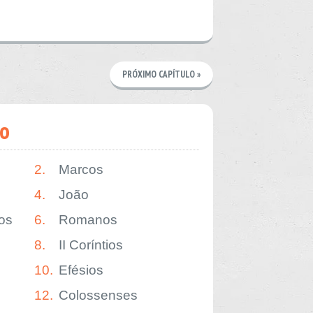
PRÓXIMO CAPÍTULO »
o
2.
Marcos
4.
João
os
6.
Romanos
8.
II Coríntios
10.
Efésios
12.
Colossenses