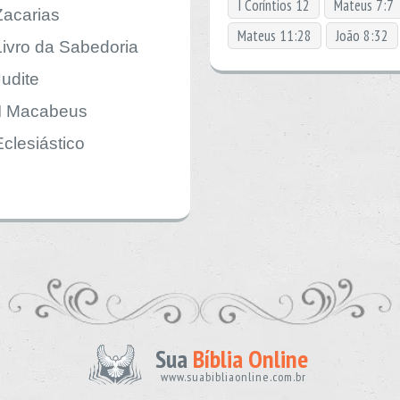
I Coríntios 12
Mateus 7:7
Zacarias
Mateus 11:28
João 8:32
Livro da Sabedoria
Judite
II Macabeus
Eclesiástico
Sua
Bíblia Online
www.suabibliaonline.com.br