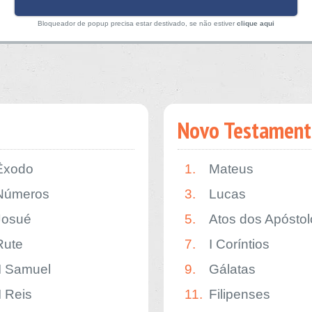
Bloqueador de popup precisa estar destivado, se não estiver
clique aqui
Novo Testament
Êxodo
1.
Mateus
Números
3.
Lucas
Josué
5.
Atos dos Apóstol
Rute
7.
I Coríntios
II Samuel
9.
Gálatas
I Reis
11.
Filipenses