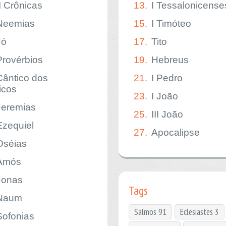
II Crônicas
13.
I Tessalonicense
Neemias
15.
I Timóteo
Jó
17.
Tito
Provérbios
19.
Hebreus
Cântico dos
21.
I Pedro
icos
23.
I João
Jeremias
25.
III João
Ezequiel
27.
Apocalipse
Oséias
Amós
Jonas
Tags
Naum
Salmos 91
Eclesiastes 3
Sofonias