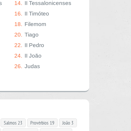
s
14.
II Tessalonicenses
16.
II Timóteo
18.
Filemom
20.
Tiago
22.
II Pedro
24.
II João
26.
Judas
Salmos 23
Provérbios 19
João 3