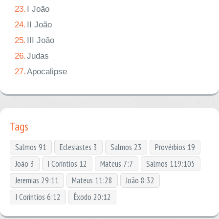
23.
I João
24.
II João
25.
III João
26.
Judas
27.
Apocalipse
Tags
Salmos 91
Eclesiastes 3
Salmos 23
Provérbios 19
João 3
I Coríntios 12
Mateus 7:7
Salmos 119:105
Jeremias 29:11
Mateus 11:28
João 8:32
I Coríntios 6:12
Êxodo 20:12