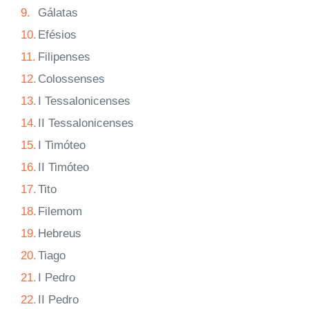
9.
Gálatas
10.
Efésios
11.
Filipenses
12.
Colossenses
13.
I Tessalonicenses
14.
II Tessalonicenses
15.
I Timóteo
16.
II Timóteo
17.
Tito
18.
Filemom
19.
Hebreus
20.
Tiago
21.
I Pedro
22.
II Pedro