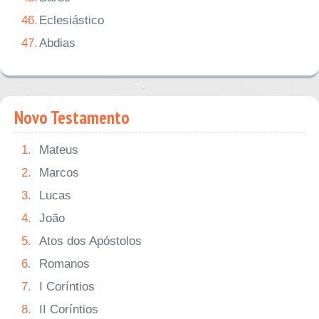
46.
Eclesiástico
47.
Abdias
Novo Testamento
1.
Mateus
2.
Marcos
3.
Lucas
4.
João
5.
Atos dos Apóstolos
6.
Romanos
7.
I Coríntios
8.
II Coríntios