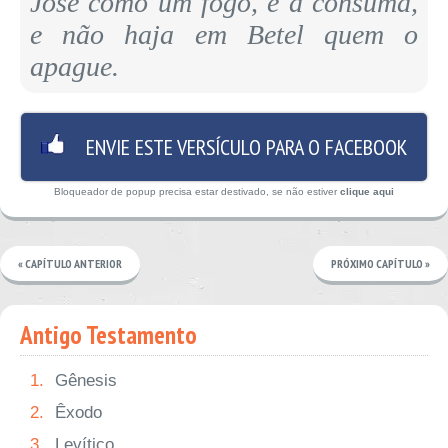
José como um fogo, e a consuma,
e não haja em Betel quem o
apague.
ENVIE ESTE VERSÍCULO PARA O FACEBOOK
Bloqueador de popup precisa estar destivado, se não estiver
clique aqui
« CAPÍTULO ANTERIOR
PRÓXIMO CAPÍTULO »
Antigo Testamento
1.
Gênesis
2.
Êxodo
3.
Levítico